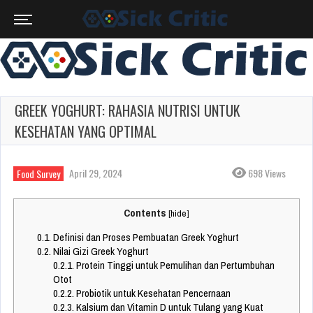
GREEK YOGHURT: RAHASIA NUTRISI UNTUK
KESEHATAN YANG OPTIMAL
April 29, 2024
698 Views
Food Survey
Contents
[
hide
]
0.1.
Definisi dan Proses Pembuatan Greek Yoghurt
0.2.
Nilai Gizi Greek Yoghurt
0.2.1.
Protein Tinggi untuk Pemulihan dan Pertumbuhan
Otot
0.2.2.
Probiotik untuk Kesehatan Pencernaan
0.2.3.
Kalsium dan Vitamin D untuk Tulang yang Kuat