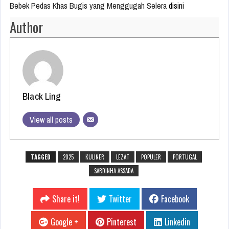
Bebek Pedas Khas Bugis yang Menggugah Selera
disini
Author
Black Ling
View all posts
TAGGED
2025
KULINER
LEZAT
POPULER
PORTUGAL
SARDINHA ASSADA
Share it!
Twitter
Facebook
Google +
Pinterest
Linkedin