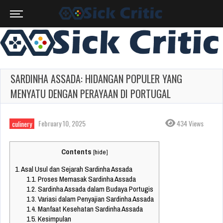
SARDINHA ASSADA: HIDANGAN POPULER YANG
MENYATU DENGAN PERAYAAN DI PORTUGAL
February 10, 2025
434 Views
culinery
Contents
[
hide
]
1.
Asal Usul dan Sejarah Sardinha Assada
1.1.
Proses Memasak Sardinha Assada
1.2.
Sardinha Assada dalam Budaya Portugis
1.3.
Variasi dalam Penyajian Sardinha Assada
1.4.
Manfaat Kesehatan Sardinha Assada
1.5.
Kesimpulan