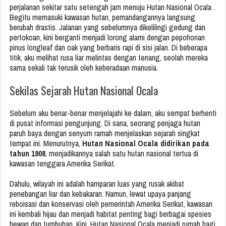
perjalanan sekitar satu setengah jam menuju Hutan Nasional Ocala .
Begitu memasuki kawasan hutan, pemandangannya langsung
berubah drastis. Jalanan yang sebelumnya dikelilingi gedung dan
pertokoan, kini berganti menjadi lorong alami dengan pepohonan
pinus longleaf dan oak yang berbaris rapi di sisi jalan. Di beberapa
titik, aku melihat rusa liar melintas dengan tenang, seolah mereka
sama sekali tak terusik oleh keberadaan manusia.
Sekilas Sejarah Hutan Nasional Ocala
Sebelum aku benar-benar menjelajahi ke dalam, aku sempat berhenti
di pusat informasi pengunjung. Di sana, seorang penjaga hutan
paruh baya dengan senyum ramah menjelaskan sejarah singkat
tempat ini. Menurutnya,
Hutan Nasional Ocala didirikan pada
tahun 1908
, menjadikannya salah satu hutan nasional tertua di
kawasan tenggara Amerika Serikat.
Dahulu, wilayah ini adalah hamparan luas yang rusak akibat
penebangan liar dan kebakaran. Namun, lewat upaya panjang
reboisasi dan konservasi oleh pemerintah Amerika Serikat, kawasan
ini kembali hijau dan menjadi habitat penting bagi berbagai spesies
hewan dan tumbuhan. Kini, Hutan Nasional Ocala menjadi rumah bagi