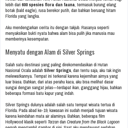
lebih dari
600 spesies flora dan fauna
, termasuk burung elang
botak (bald eagle), rusa berekor putih, dan bahkan beruang hitam
Florida yang langka.
Aku mendengarkan cerita itu dengan takjub. Rasanya seperti
menyaksikan bukti nyata bahwa alam bisa pulih jika manusia mau
memberinya kesempatan.
Menyatu dengan Alam di Silver Springs
Salah satu destinasi yang paling direkomendasikan di Hutan
Nasional Ocala adalah
Silver Springs
, dan tentu saja, aku tak ingin
melewatkannya. Tempat ini terkenal karena kejernihan airnya yang
luar biasa. Bahkan, dari atas perahu kaca, aku bisa melihat dasar
sungai dengan sangat jelas—terdapat ikan, ganggang hijau, bahkan
beberapa formasi batu kapur yang indah.
Silver Springs dulunya adalah salah satu tempat wisata tertua di
Florida. Pada abad ke-19, kawasan ini sudah menjadi tujuan wisata
karena keindahan mata air alaminya. Bahkan, beberapa film
Hollywood klasik seperti
Tarzan
dan
Creature from the Black Lagoon
pernah mengambil gambar di sini. Saat aku mendayung perlahan