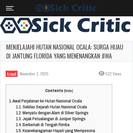
MENJELAJAHI HUTAN NASIONAL OCALA: SURGA HIJAU
DI JANTUNG FLORIDA YANG MENENANGKAN JIWA
November 2, 2025
532 Views
travel
Contents
[
hide
]
1.
Awal Perjalanan ke Hutan Nasional Ocala
1.1.
Sekilas Sejarah Hutan Nasional Ocala
1.2.
Menyatu dengan Alam di Silver Springs
1.3.
Jejak Petualangan di Juniper Springs
1.4.
Berkemah di Tengah Rimba
1.5.
Keanekaragaman Hayati yang Mempesona