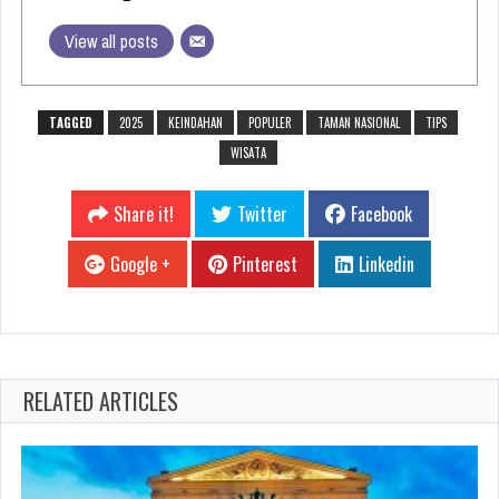
View all posts
TAGGED
2025
KEINDAHAN
POPULER
TAMAN NASIONAL
TIPS
WISATA
Share it!
Twitter
Facebook
Google +
Pinterest
Linkedin
RELATED ARTICLES