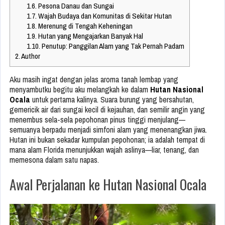
1.6.
Pesona Danau dan Sungai
1.7.
Wajah Budaya dan Komunitas di Sekitar Hutan
1.8.
Merenung di Tengah Keheningan
1.9.
Hutan yang Mengajarkan Banyak Hal
1.10.
Penutup: Panggilan Alam yang Tak Pernah Padam
2.
Author
Aku masih ingat dengan jelas aroma tanah lembap yang
menyambutku begitu aku melangkah ke dalam
Hutan Nasional
Ocala
untuk pertama kalinya. Suara burung yang bersahutan,
gemericik air dari sungai kecil di kejauhan, dan semilir angin yang
menembus sela-sela pepohonan pinus tinggi menjulang—
semuanya berpadu menjadi simfoni alam yang menenangkan jiwa.
Hutan ini bukan sekadar kumpulan pepohonan; ia adalah tempat di
mana alam Florida menunjukkan wajah aslinya—liar, tenang, dan
memesona dalam satu napas.
Awal Perjalanan ke Hutan Nasional Ocala