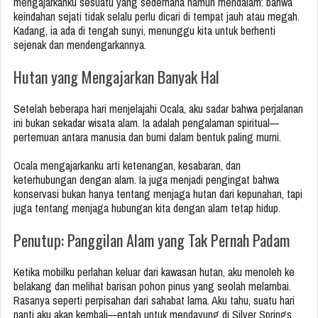
mengajarkanku sesuatu yang sederhana namun mendalam: bahwa
keindahan sejati tidak selalu perlu dicari di tempat jauh atau megah.
Kadang, ia ada di tengah sunyi, menunggu kita untuk berhenti
sejenak dan mendengarkannya.
Hutan yang Mengajarkan Banyak Hal
Setelah beberapa hari menjelajahi Ocala, aku sadar bahwa perjalanan
ini bukan sekadar wisata alam. Ia adalah pengalaman spiritual—
pertemuan antara manusia dan bumi dalam bentuk paling murni.
Ocala mengajarkanku arti ketenangan, kesabaran, dan
keterhubungan dengan alam. Ia juga menjadi pengingat bahwa
konservasi bukan hanya tentang menjaga hutan dari kepunahan, tapi
juga tentang menjaga hubungan kita dengan alam tetap hidup.
Penutup: Panggilan Alam yang Tak Pernah Padam
Ketika mobilku perlahan keluar dari kawasan hutan, aku menoleh ke
belakang dan melihat barisan pohon pinus yang seolah melambai.
Rasanya seperti perpisahan dari sahabat lama. Aku tahu, suatu hari
nanti aku akan kembali—entah untuk mendayung di Silver Springs