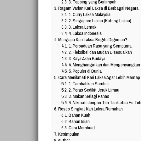
2.3.
3. Topping yang Berlimpah
3.
Ragam Varian Kari Laksa di Berbagai Negara
3.1.
1. Curry Laksa Malaysia
3.2.
2. Singapore Laksa (Katong Laksa)
3.3.
3. Laksa Lemak
3.4.
4. Laksa Indonesia
4.
Mengapa Kari Laksa Begitu Digemari?
4.1.
1. Perpaduan Rasa yang Sempurna
4.2.
2. Fleksibel dan Mudah Disesuaikan
4.3.
3. Kaya Akan Budaya
4.4.
4. Menghangatkan dan Mengenyangkan
4.5.
5. Populer di Dunia
5.
Cara Menikmati Kari Laksa Agar Lebih Mantap
5.1.
1. Tambahkan Sambal
5.2.
2. Peras Sedikit Jeruk Limau
5.3.
3. Makan Selagi Panas
5.4.
4. Nikmati dengan Teh Tarik atau Es Te
6.
Resep Singkat Kari Laksa Rumahan
6.1.
Bahan Kuah
6.2.
Bahan Isian
6.3.
Cara Membuat
7.
Kesimpulan
8.
Author