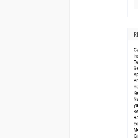
Se
R
Ca
In
Te
Be
Ap
Pr
Ha
Ki
Na
h
ya
Ke
Ra
Ec
Me
Gi