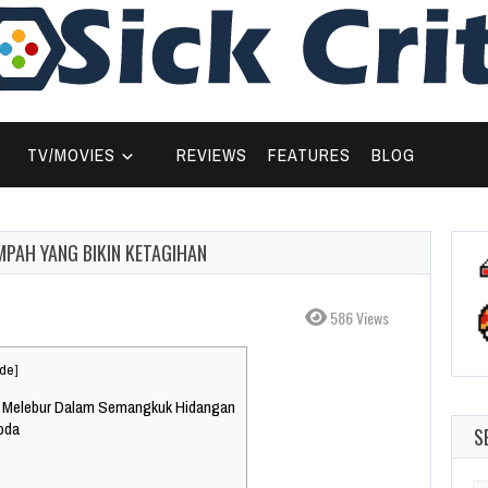
TV/MOVIES
REVIEWS
FEATURES
BLOG
MPAH YANG BIKIN KETAGIHAN
586 Views
ide
]
ng Melebur Dalam Semangkuk Hidangan
goda
S