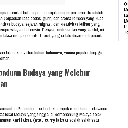
Qu
Me
pu memikat hati siapa pun sejak suapan pertama, itu adalah
La
an perpaduan rasa pedas, gurih, dan aroma rempah yang kuat.
Me
titas budaya, sejarah migrasi, dan kreativitas kuliner yang
Us
erapa wilayah Indonesia. Dengan kuah santan yang kental, mi
Te
i laksa menjadi comfort food yang selalu dicari oleh pecinta
kari laksa, kelezatan bahan-bahannya, variasi populer, hingga
emari.
rpaduan Budaya yang Melebur
gan
ra komunitas Peranakan—sebuah kelompok etnis hasil perkawinan
at lokal Melayu yang tinggal di Semenanjung Malaya sejak
i, namun
kari laksa (atau curry laksa)
adalah salah satu