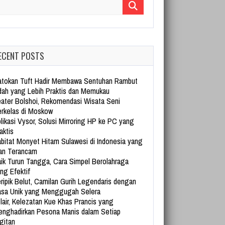
arch for:
ECENT POSTS
tokan Tuft Hadir Membawa Sentuhan Rambut
dah yang Lebih Praktis dan Memukau
ater Bolshoi, Rekomendasi Wisata Seni
rkelas di Moskow
likasi Vysor, Solusi Mirroring HP ke PC yang
aktis
bitat Monyet Hitam Sulawesi di Indonesia yang
an Terancam
ik Turun Tangga, Cara Simpel Berolahraga
ng Efektif
ripik Belut, Camilan Gurih Legendaris dengan
sa Unik yang Menggugah Selera
lair, Kelezatan Kue Khas Prancis yang
nghadirkan Pesona Manis dalam Setiap
gitan