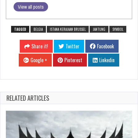
View all posts
TAGGED
BELGIA
ISTANA KERAJAAN BRUSSEL
JANTUNG
SYMBOL
Share it!
Twitter
Facebook
Google +
Pinterest
Linkedin
RELATED ARTICLES