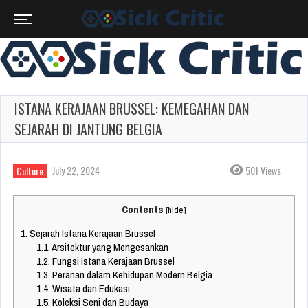
ISTANA KERAJAAN BRUSSEL: KEMEGAHAN DAN
SEJARAH DI JANTUNG BELGIA
July 22, 2024
501 Views
Culture
Contents
[
hide
]
1.
Sejarah Istana Kerajaan Brussel
1.1.
Arsitektur yang Mengesankan
1.2.
Fungsi Istana Kerajaan Brussel
1.3.
Peranan dalam Kehidupan Modern Belgia
1.4.
Wisata dan Edukasi
1.5.
Koleksi Seni dan Budaya