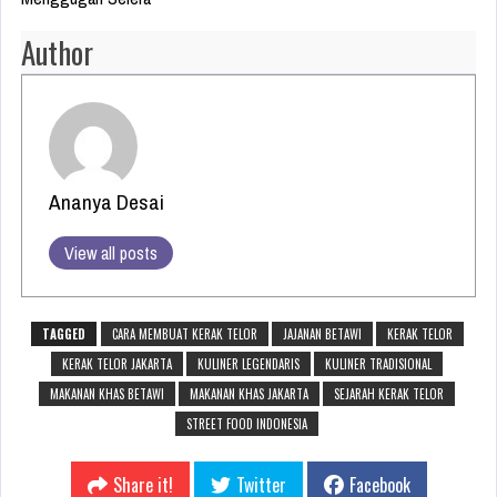
Author
Ananya Desai
View all posts
TAGGED
CARA MEMBUAT KERAK TELOR
JAJANAN BETAWI
KERAK TELOR
KERAK TELOR JAKARTA
KULINER LEGENDARIS
KULINER TRADISIONAL
MAKANAN KHAS BETAWI
MAKANAN KHAS JAKARTA
SEJARAH KERAK TELOR
STREET FOOD INDONESIA
Share it!
Twitter
Facebook