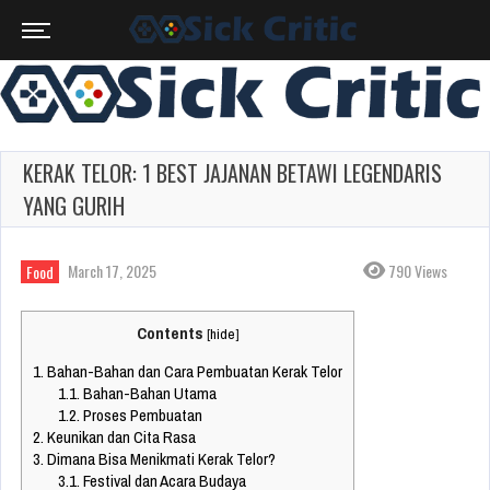
KERAK TELOR: 1 BEST JAJANAN BETAWI LEGENDARIS
YANG GURIH
March 17, 2025
790 Views
Food
Contents
[
hide
]
1.
Bahan-Bahan dan Cara Pembuatan Kerak Telor
1.1.
Bahan-Bahan Utama
1.2.
Proses Pembuatan
2.
Keunikan dan Cita Rasa
3.
Dimana Bisa Menikmati Kerak Telor?
3.1.
Festival dan Acara Budaya