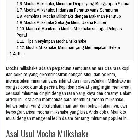
1.6.
Mocha Milkshake, Minuman Dingin yang Menggugah Selera
1.7.
Mocha Milkshake: Hidangan Penutup yang Sempurna
1.8.
Kombinasi Mocha Milkshake dengan Makanan Penutup
1.9.
Mocha Milkshake Sebagai Menu Usaha Kuliner
1.10.
Manfaat Menikmati Mocha Milkshake sebagai Pelepas
Penat
1.11.
Tips Menyimpan Mocha Milkshake
1.12.
Mocha Milkshake, Minuman yang Memanjakan Selera
2.
Author
Mocha milkshake adalah perpaduan sempurna antara cita rasa kopi
dan cokelat yang dikombinasikan dengan susu dan es krim,
menciptakan minuman yang nikmat dan menyegarkan. Milkshake ini
sangat cocok untuk pecinta kopi dan cokelat yang ingin menikmati
sensasi minuman dingin dengan rasa yang kaya dan creamy. Dalam
artikel ini, kita akan membahas cara membuat mocha milkshake,
bahan-bahan yang dibutuhkan, manfaat dari bahan-bahannya, dan
berbagai variasi mocha milkshake yang bisa Anda coba. Mari kita
mulai dengan mengenal lebih dalam tentang minuman populer ini.
Asal Usul Mocha Milkshake