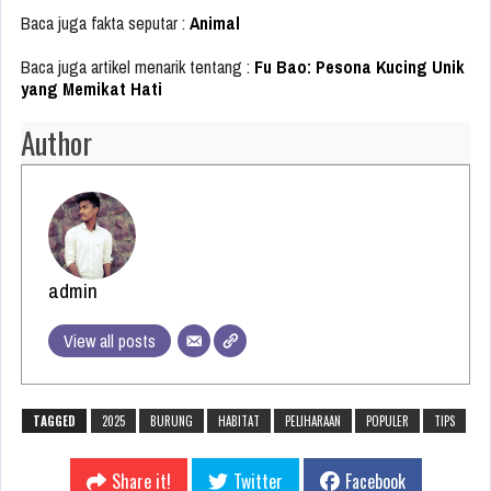
Baca juga fakta seputar :
Animal
Baca juga artikel menarik tentang :
Fu Bao: Pesona Kucing Unik
yang Memikat Hati
Author
admin
View all posts
TAGGED
2025
BURUNG
HABITAT
PELIHARAAN
POPULER
TIPS
Share it!
Twitter
Facebook