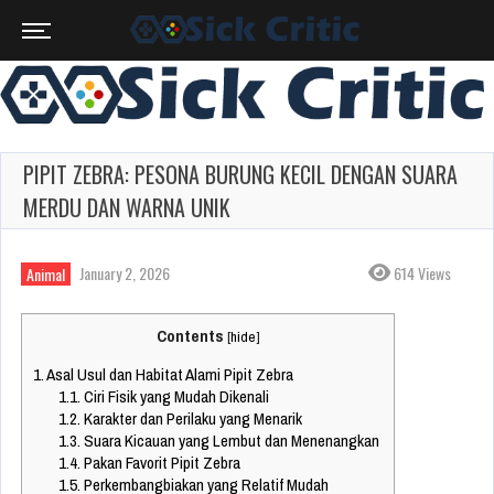
PIPIT ZEBRA: PESONA BURUNG KECIL DENGAN SUARA
MERDU DAN WARNA UNIK
January 2, 2026
614 Views
Animal
Contents
[
hide
]
1.
Asal Usul dan Habitat Alami Pipit Zebra
1.1.
Ciri Fisik yang Mudah Dikenali
1.2.
Karakter dan Perilaku yang Menarik
1.3.
Suara Kicauan yang Lembut dan Menenangkan
1.4.
Pakan Favorit Pipit Zebra
1.5.
Perkembangbiakan yang Relatif Mudah