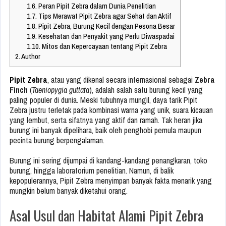
1.6.
Peran Pipit Zebra dalam Dunia Penelitian
1.7.
Tips Merawat Pipit Zebra agar Sehat dan Aktif
1.8.
Pipit Zebra, Burung Kecil dengan Pesona Besar
1.9.
Kesehatan dan Penyakit yang Perlu Diwaspadai
1.10.
Mitos dan Kepercayaan tentang Pipit Zebra
2.
Author
Pipit Zebra
, atau yang dikenal secara internasional sebagai
Zebra
Finch
(
Taeniopygia guttata
), adalah salah satu burung kecil yang
paling populer di dunia. Meski tubuhnya mungil, daya tarik Pipit
Zebra justru terletak pada kombinasi warna yang unik, suara kicauan
yang lembut, serta sifatnya yang aktif dan ramah. Tak heran jika
burung ini banyak dipelihara, baik oleh penghobi pemula maupun
pecinta burung berpengalaman.
Burung ini sering dijumpai di kandang-kandang penangkaran, toko
burung, hingga laboratorium penelitian. Namun, di balik
kepopulerannya, Pipit Zebra menyimpan banyak fakta menarik yang
mungkin belum banyak diketahui orang.
Asal Usul dan Habitat Alami Pipit Zebra