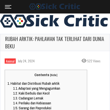
RUBAH ARKTIK: PAHLAWAN TAK TERLIHAT DARI DUNIA
BEKU
July 24, 2024
522 Views
Animal
Contents
[
hide
]
1.
Habitat dan Distribusi Rubah arktik
1.1.
Adaptasi yang Mengagumkan
1.2.
Kaki Berbulu dan Kecil
1.3.
Cadangan Lemak
1.4.
Perilaku dan Kebiasaan
1.5.
Sarang dan Reproduksi