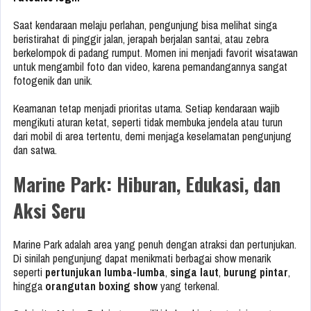
Saat kendaraan melaju perlahan, pengunjung bisa melihat singa
beristirahat di pinggir jalan, jerapah berjalan santai, atau zebra
berkelompok di padang rumput. Momen ini menjadi favorit wisatawan
untuk mengambil foto dan video, karena pemandangannya sangat
fotogenik dan unik.
Keamanan tetap menjadi prioritas utama. Setiap kendaraan wajib
mengikuti aturan ketat, seperti tidak membuka jendela atau turun
dari mobil di area tertentu, demi menjaga keselamatan pengunjung
dan satwa.
Marine Park: Hiburan, Edukasi, dan
Aksi Seru
Marine Park adalah area yang penuh dengan atraksi dan pertunjukan.
Di sinilah pengunjung dapat menikmati berbagai show menarik
seperti
pertunjukan lumba-lumba
,
singa laut
,
burung pintar
,
hingga
orangutan boxing show
yang terkenal.