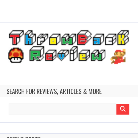
SEARCH FOR REVIEWS, ARTICLES & MORE
Search
for: