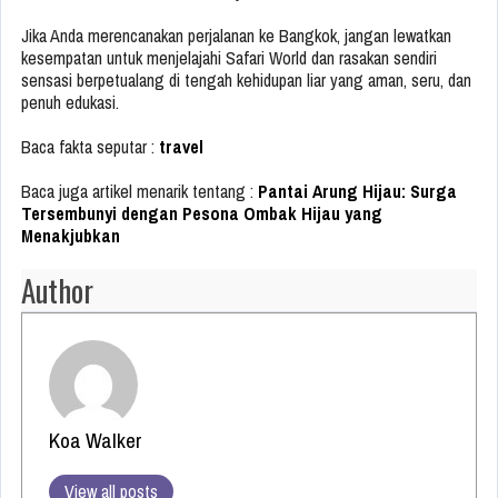
Jika Anda merencanakan perjalanan ke Bangkok, jangan lewatkan
kesempatan untuk menjelajahi Safari World dan rasakan sendiri
sensasi berpetualang di tengah kehidupan liar yang aman, seru, dan
penuh edukasi.
Baca fakta seputar :
travel
Baca juga artikel menarik tentang :
Pantai Arung Hijau: Surga
Tersembunyi dengan Pesona Ombak Hijau yang
Menakjubkan
Author
Koa Walker
View all posts