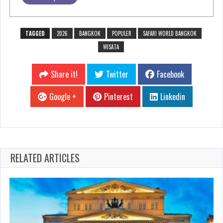
TAGGED
2026
BANGKOK
POPULER
SAFARI WORLD BANGKOK
WISATA
Share it!
Twitter
Facebook
Google +
Pinterest
Linkedin
RELATED ARTICLES