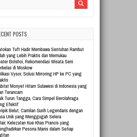
arch for:
ECENT POSTS
tokan Tuft Hadir Membawa Sentuhan Rambut
dah yang Lebih Praktis dan Memukau
ater Bolshoi, Rekomendasi Wisata Seni
rkelas di Moskow
likasi Vysor, Solusi Mirroring HP ke PC yang
aktis
bitat Monyet Hitam Sulawesi di Indonesia yang
an Terancam
ik Turun Tangga, Cara Simpel Berolahraga
ng Efektif
ripik Belut, Camilan Gurih Legendaris dengan
sa Unik yang Menggugah Selera
lair, Kelezatan Kue Khas Prancis yang
nghadirkan Pesona Manis dalam Setiap
gitan