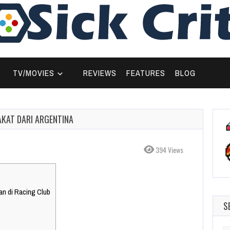
TV/MOVIES
REVIEWS
FEATURES
BLOG
AKAT DARI ARGENTINA
394 Views
an di Racing Club
S