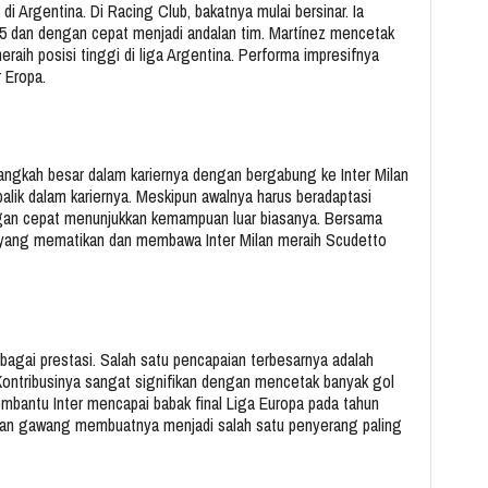
i Argentina. Di Racing Club, bakatnya mulai bersinar. Ia
5 dan dengan cepat menjadi andalan tim. Martínez mencetak
ih posisi tinggi di liga Argentina. Performa impresifnya
 Eropa.
angkah besar dalam kariernya dengan bergabung ke Inter Milan
k balik dalam kariernya. Meskipun awalnya harus beradaptasi
gan cepat menunjukkan kemampuan luar biasanya. Bersama
yang mematikan dan membawa Inter Milan meraih Scudetto
erbagai prestasi. Salah satu pencapaian terbesarnya adalah
ntribusinya sangat signifikan dengan mencetak banyak gol
embantu Inter mencapai babak final Liga Europa pada tahun
epan gawang membuatnya menjadi salah satu penyerang paling