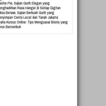
iche Pie, Sajian Gurih Elegan yang
nghadirkan Rasa Hangat di Setiap Gigitan
ksa Betawi, Sajian Berkuah Gurih yang
nyimpan Cerita Lezat dari Tanah Jakarta
aha Kursus Online: Tips Menguasai Bisnis yang
rus Bertumbuh