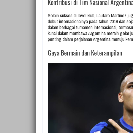
Kontribusi di Tim Nasional Argentin
Selain sukses di level klub, Lautaro Martínez ju
debut internasionalnya pada tahun 2018 dan sejak
dalam berbagai turnamen internasional, termas
kunci dalam membawa Argentina meraih gelar jua
penting dalam perjalanan Argentina menuju ke
Gaya Bermain dan Keterampilan