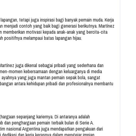
 lapangan, tetapi juga inspirasi bagi banyak pemain muda. Kerja
kan menjadi contoh yang baik bagi generasi berikutnya. Martínez
an memberikan motivasi kepada anak-anak yang bercita-cita
h positifnya melampaui batas lapangan hijau.
 Martínez juga dikenal sebagai pribadi yang sederhana dan
momen-momen kebersamaan dengan keluarganya di media
ri ayahnya yang juga mantan pemain sepak bola, sangat
mbangan antara kehidupan pribadi dan profesionalnya membantu
hargaan sepanjang kariernya. Di antaranya adalah
b dan penghargaan pemain terbaik bulan di Serie A.
n tim nasional Argentina juga mendapatkan pengakuan dari
kti dedikasi dan kerja kerasnya dalam mengejar impian.