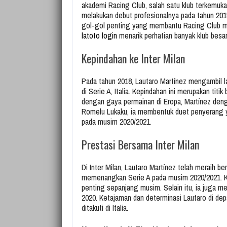
akademi Racing Club, salah satu klub terkemuka d
melakukan debut profesionalnya pada tahun 201
gol-gol penting yang membantu Racing Club mera
latoto login
menarik perhatian banyak klub besar
Kepindahan ke Inter Milan
Pada tahun 2018, Lautaro Martínez mengambil l
di Serie A, Italia. Kepindahan ini merupakan titi
dengan gaya permainan di Eropa, Martínez den
Romelu Lukaku, ia membentuk duet penyerang 
pada musim 2020/2021.
Prestasi Bersama Inter Milan
Di Inter Milan, Lautaro Martínez telah meraih b
memenangkan Serie A pada musim 2020/2021. Ko
penting sepanjang musim. Selain itu, ia juga m
2020. Ketajaman dan determinasi Lautaro di d
ditakuti di Italia.