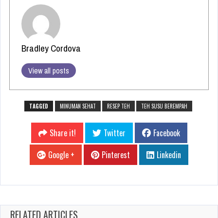
Bradley Cordova
View all posts
TAGGED
MINUMAN SEHAT
RESEP TEH
TEH SUSU BEREMPAH
Share it!
Twitter
Facebook
Google +
Pinterest
Linkedin
RELATED ARTICLES