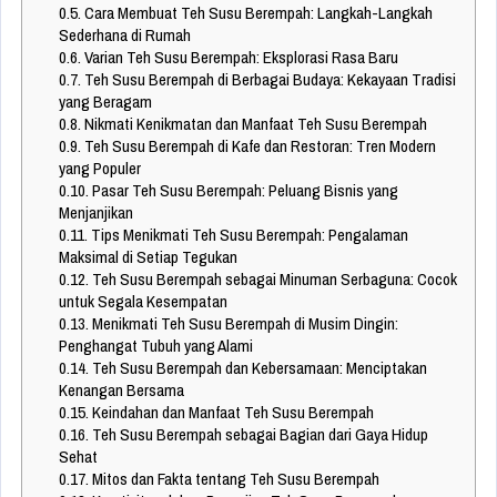
0.5.
Cara Membuat Teh Susu Berempah: Langkah-Langkah
Sederhana di Rumah
0.6.
Varian Teh Susu Berempah: Eksplorasi Rasa Baru
0.7.
Teh Susu Berempah di Berbagai Budaya: Kekayaan Tradisi
yang Beragam
0.8.
Nikmati Kenikmatan dan Manfaat Teh Susu Berempah
0.9.
Teh Susu Berempah di Kafe dan Restoran: Tren Modern
yang Populer
0.10.
Pasar Teh Susu Berempah: Peluang Bisnis yang
Menjanjikan
0.11.
Tips Menikmati Teh Susu Berempah: Pengalaman
Maksimal di Setiap Tegukan
0.12.
Teh Susu Berempah sebagai Minuman Serbaguna: Cocok
untuk Segala Kesempatan
0.13.
Menikmati Teh Susu Berempah di Musim Dingin:
Penghangat Tubuh yang Alami
0.14.
Teh Susu Berempah dan Kebersamaan: Menciptakan
Kenangan Bersama
0.15.
Keindahan dan Manfaat Teh Susu Berempah
0.16.
Teh Susu Berempah sebagai Bagian dari Gaya Hidup
Sehat
0.17.
Mitos dan Fakta tentang Teh Susu Berempah