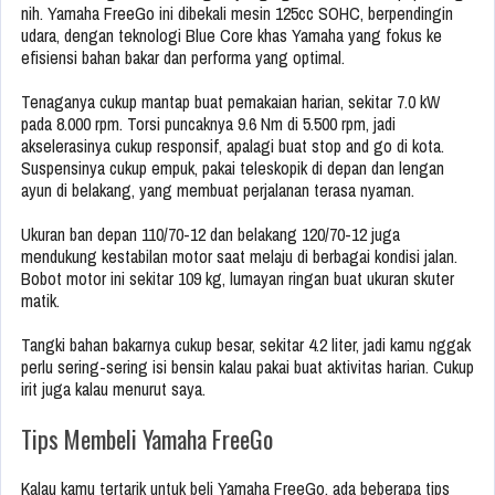
nih. Yamaha FreeGo ini dibekali mesin 125cc SOHC, berpendingin
udara, dengan teknologi Blue Core khas Yamaha yang fokus ke
efisiensi bahan bakar dan performa yang optimal.
Tenaganya cukup mantap buat pemakaian harian, sekitar 7.0 kW
pada 8.000 rpm. Torsi puncaknya 9.6 Nm di 5.500 rpm, jadi
akselerasinya cukup responsif, apalagi buat stop and go di kota.
Suspensinya cukup empuk, pakai teleskopik di depan dan lengan
ayun di belakang, yang membuat perjalanan terasa nyaman.
Ukuran ban depan 110/70-12 dan belakang 120/70-12 juga
mendukung kestabilan motor saat melaju di berbagai kondisi jalan.
Bobot motor ini sekitar 109 kg, lumayan ringan buat ukuran skuter
matik.
Tangki bahan bakarnya cukup besar, sekitar 4.2 liter, jadi kamu nggak
perlu sering-sering isi bensin kalau pakai buat aktivitas harian. Cukup
irit juga kalau menurut saya.
Tips Membeli Yamaha FreeGo
Kalau kamu tertarik untuk beli Yamaha FreeGo, ada beberapa tips