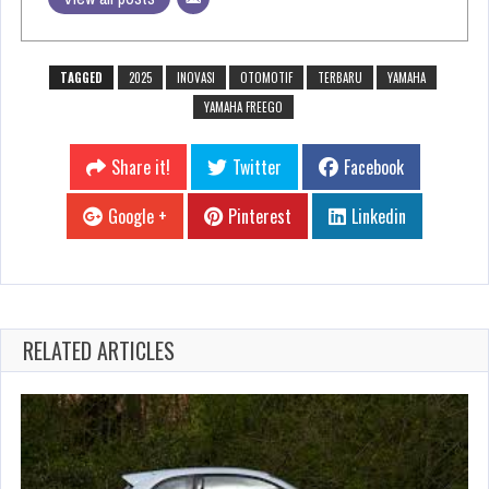
TAGGED
2025
INOVASI
OTOMOTIF
TERBARU
YAMAHA
YAMAHA FREEGO
Share it!
Twitter
Facebook
Google +
Pinterest
Linkedin
RELATED ARTICLES