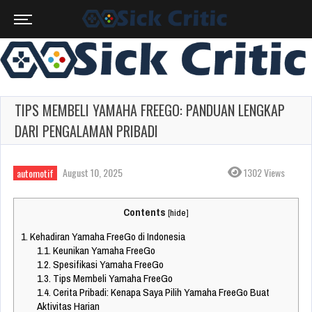
TIPS MEMBELI YAMAHA FREEGO: PANDUAN LENGKAP
DARI PENGALAMAN PRIBADI
August 10, 2025
1302 Views
automotif
Contents
[
hide
]
1.
Kehadiran Yamaha FreeGo di Indonesia
1.1.
Keunikan Yamaha FreeGo
1.2.
Spesifikasi Yamaha FreeGo
1.3.
Tips Membeli Yamaha FreeGo
1.4.
Cerita Pribadi: Kenapa Saya Pilih Yamaha FreeGo Buat
Aktivitas Harian