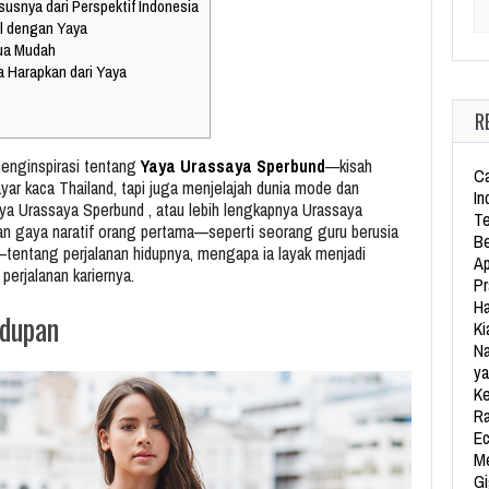
usnya dari Perspektif Indonesia
Se
al dengan Yaya
ua Mudah
 Harapkan dari Yaya
R
menginspirasi tentang
Yaya Urassaya Sperbund
—kisah
Ca
yar kaca Thailand, tapi juga menjelajah dunia mode dan
In
ya Urassaya Sperbund
, atau lebih lengkapnya Urassaya
Te
ngan gaya naratif orang pertama—seperti seorang guru berusia
Be
—tentang perjalanan hidupnya, mengapa ia layak menjadi
Ap
 perjalanan kariernya.
Pr
Ha
idupan
Ki
Na
ya
Ke
Ra
Ec
Me
Gi