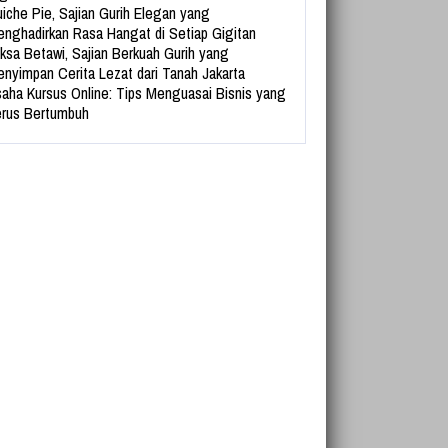
iche Pie, Sajian Gurih Elegan yang
nghadirkan Rasa Hangat di Setiap Gigitan
ksa Betawi, Sajian Berkuah Gurih yang
nyimpan Cerita Lezat dari Tanah Jakarta
aha Kursus Online: Tips Menguasai Bisnis yang
rus Bertumbuh