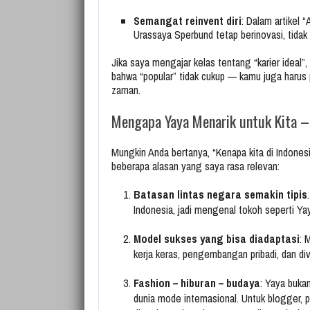
Satu hal yang saya rasa sangat menarik adala
hiburan dan fashion. Ia menjadi “Friend of Louis
*Vogue US.
Sebagai guru yang mengamati generasi muda, 
memiliki satu bidang (misalnya akting) tetapi ja
sesuai dengan keahlian dan karakter kamu.”
Karakter dan Etos Kerja: Apa yang B
Dari banyak wawancara,
Yaya Urassaya Sperbu
dan berkomitmen pada profesionalisme. Misalnya,
responsible for this person’s life. And so when 
being honest to the person that I promise to ta
Hal‐hal yang saya catat sebagai pelajaran penti
Kemauan untuk belajar
: Ia bukan hanya
karena sekolah internasional dan harus bel
Diversifikasi kemampuan
: Ia tidak han
fashion – hal ini memperluas jangkauan da