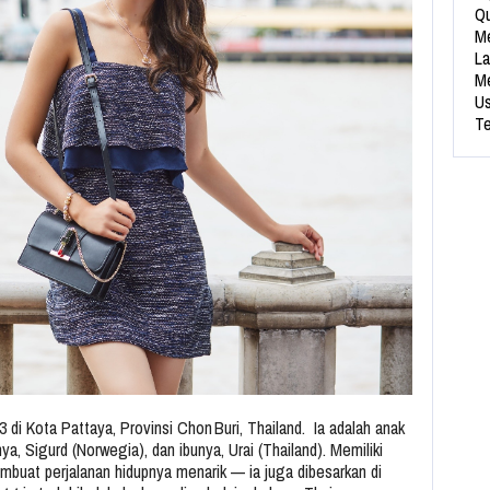
Qu
Me
La
Me
Us
Te
93 di Kota Pattaya, Provinsi Chon Buri, Thailand. Ia adalah anak
, Sigurd (Norwegia), dan ibunya, Urai (Thailand). Memiliki
buat perjalanan hidupnya menarik — ia juga dibesarkan di