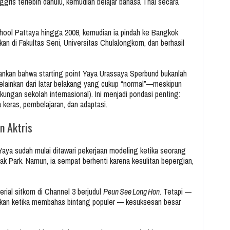
nggris terlebih dahulu, kemudian belajar bahasa Thai secara
chool Pattaya hingga 2009, kemudian ia pindah ke Bangkok
an di Fakultas Seni, Universitas Chulalongkorn, dan berhasil
ankan bahwa starting point
Yaya Urassaya Sperbund
bukanlah
melainkan dari latar belakang yang cukup “normal”—meskipun
kungan sekolah internasional). Ini menjadi pondasi penting:
 keras, pembelajaran, dan adaptasi.
n Aktris
Yaya sudah mulai ditawari pekerjaan modeling ketika seorang
k Park. Namun, ia sempat berhenti karena kesulitan bepergian,
erial sitkom di Channel 3 berjudul
Peun See Long Hon
. Tetapi —
watkan ketika membahas bintang populer — kesuksesan besar