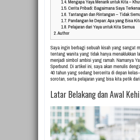
1.4.
Mengapa Yaya Menarik untuk Kita – Khus
1.5.
Cerita Pribadi: Bagaimana Saya Terken
1.6.
Tantangan dan Rintangan – Tidak Sem
1.7.
Pandangan ke Depan: Apa yang Bisa Kita
1.8.
Pelajaran dari Yaya untuk Kita Semua
2.
Author
Saya ingin berbagi sebuah kisah yang sangat 
tentang wanita yang tidak hanya menaklukkan la
menjadi simbol ambisi yang ramah. Namanya
Ya
Sperbund. Di artikel ini, saya akan menulis de
40 tahun yang sedang bercerita di depan kelas
sorotan, serta pelajaran yang bisa kita petik dari
Latar Belakang dan Awal Keh