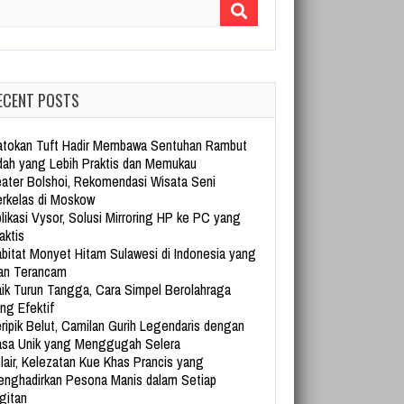
arch for:
ECENT POSTS
tokan Tuft Hadir Membawa Sentuhan Rambut
dah yang Lebih Praktis dan Memukau
ater Bolshoi, Rekomendasi Wisata Seni
rkelas di Moskow
likasi Vysor, Solusi Mirroring HP ke PC yang
aktis
bitat Monyet Hitam Sulawesi di Indonesia yang
an Terancam
ik Turun Tangga, Cara Simpel Berolahraga
ng Efektif
ripik Belut, Camilan Gurih Legendaris dengan
sa Unik yang Menggugah Selera
lair, Kelezatan Kue Khas Prancis yang
nghadirkan Pesona Manis dalam Setiap
gitan