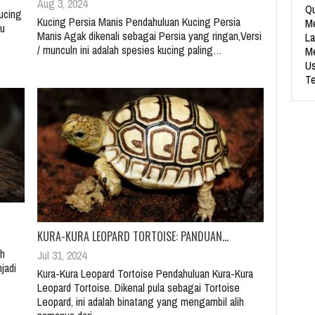
Aug 3, 2024
Qu
kucing
Kucing Persia Manis Pendahuluan Kucing Persia
Me
lu
Manis Agak dikenali sebagai Persia yang ringan,Versi
La
/ munculn ini adalah spesies kucing paling…
Me
Us
Te
KURA-KURA LEOPARD TORTOISE: PANDUAN…
ah
Jul 31, 2024
jadi
Kura-Kura Leopard Tortoise Pendahuluan Kura-Kura
Leopard Tortoise. Dikenal pula sebagai Tortoise
Leopard, ini adalah binatang yang mengambil alih