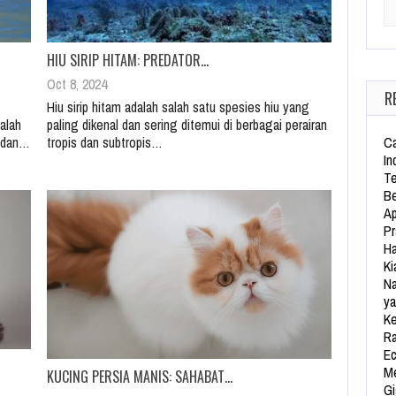
Se
HIU SIRIP HITAM: PREDATOR…
Oct 8, 2024
R
Hiu sirip hitam adalah salah satu spesies hiu yang
alah
paling dikenal dan sering ditemui di berbagai perairan
Ca
m dan…
tropis dan subtropis…
In
Te
Be
Ap
Pr
Ha
Ki
Na
ya
Ke
Ra
Ec
Me
KUCING PERSIA MANIS: SAHABAT…
Gi