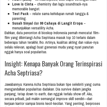
Love is Cinta
– chemistry dan lagu soundtrack-nya
memorable banget.
Test Pack
– relate sama kehidupan rumah tangga &
parenting.
Susah Sinyal
dan
99 Cahaya di Langit Eropa
–
menunjukkan versatility Acha.
Bahkan, data penonton di bioskop Indonesia pernah mencatat film-
film yang dibintangi Acha Septriasa masuk top 10 terlaris dalam
beberapa tahun terakhir, lho. Artinya, kualitas akting dan value-nya
selalu relevan, apalagi buat generasi muda yang nyari panutan
nggak hanya soal popularitas.
Insight: Kenapa Banyak Orang Terinspirasi
Acha Septriasa?
Jawabannya: Karena Acha Septriasa bukan tipe selebriti yang cuma
mengandalkan popularitas dadakan. Dia survive dalam jangka
panjang, tetap down to earth, dan nggak terlalu show off. Aku,
secara pribadi, jadi makin semangat improve skill sendiri—dari
kerjaan kantor sampai bisnis kecil-kecilan. Yang penting, berproses