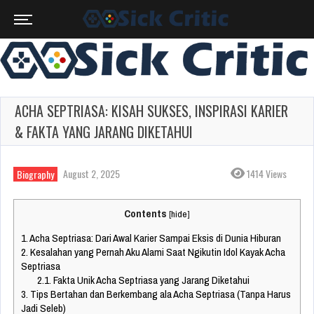
ACHA SEPTRIASA: KISAH SUKSES, INSPIRASI KARIER
& FAKTA YANG JARANG DIKETAHUI
August 2, 2025
1414 Views
Biography
Contents
[
hide
]
1.
Acha Septriasa: Dari Awal Karier Sampai Eksis di Dunia Hiburan
2.
Kesalahan yang Pernah Aku Alami Saat Ngikutin Idol Kayak Acha
Septriasa
2.1.
Fakta Unik Acha Septriasa yang Jarang Diketahui
3.
Tips Bertahan dan Berkembang ala Acha Septriasa (Tanpa Harus
Jadi Seleb)