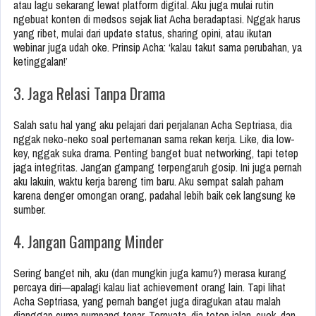
atau lagu sekarang lewat platform digital. Aku juga mulai rutin
ngebuat konten di medsos sejak liat Acha beradaptasi. Nggak harus
yang ribet, mulai dari update status, sharing opini, atau ikutan
webinar juga udah oke. Prinsip Acha: ‘kalau takut sama perubahan, ya
ketinggalan!’
3. Jaga Relasi Tanpa Drama
Salah satu hal yang aku pelajari dari perjalanan Acha Septriasa, dia
nggak neko-neko soal pertemanan sama rekan kerja. Like, dia low-
key, nggak suka drama. Penting banget buat networking, tapi tetep
jaga integritas. Jangan gampang terpengaruh gosip. Ini juga pernah
aku lakuin, waktu kerja bareng tim baru. Aku sempat salah paham
karena denger omongan orang, padahal lebih baik cek langsung ke
sumber.
4. Jangan Gampang Minder
Sering banget nih, aku (dan mungkin juga kamu?) merasa kurang
percaya diri—apalagi kalau liat achievement orang lain. Tapi lihat
Acha Septriasa, yang pernah banget juga diragukan atau malah
dianggap cuma numpang tenar. Ternyata, dia tetep jalan, cuek, dan