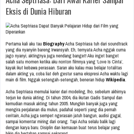
Eksis di Dunia Hiburan
Pertama kali aku tau
Biography
Acha Septriasa tuh dari soundtrack
yang dia nyanyiin bareng Irwansyah. Eh, ternyata Acha nggak cuma
jago nyanyi, aktingnya juga nendang banget! Aku inget banget
salah satu momen ketika aku nonton filmnya yang ‘Love Is Cinta’,
kayak ikut kebawa perasaan. Saran aku kalau mau belajar totalitas
dalam akting ya, coba liat deh gestur sama ekspresi Acha waktu lagi
main di film. Nggak setengah-setengah, beneran hidup
Wikipedia
.
Acha Septriasa memulai karier dari modeling, lho, sebelum akhirnya
terjun ke dunia akting. Di tahun 2004, dia ikutan Gadis Sampul dan
kemudian masuk akting tahun 2005. Mungkin banyak juga yang
mengira perjalanan dia mulus, padahal seperti yang dia pernah
ceritain, Acha juga sempet ngerasain jatuh bangun, audisi gagal,
sampai komentar miring dari orang. Tapi Acha selalu balik lagi
dengan karya baru. Disiplin dan kemauan buat terus belajar yang
bikin dia bertahan sampai sekarang.