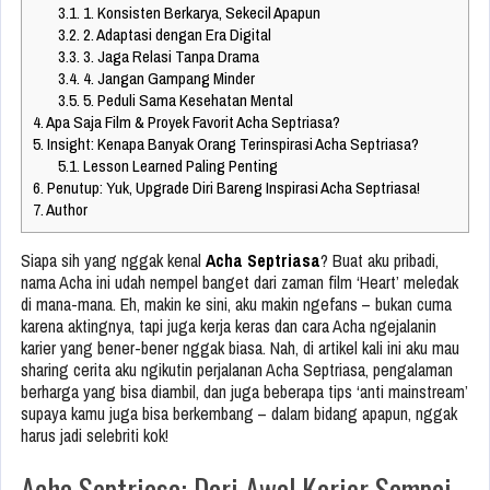
3.1.
1. Konsisten Berkarya, Sekecil Apapun
3.2.
2. Adaptasi dengan Era Digital
3.3.
3. Jaga Relasi Tanpa Drama
3.4.
4. Jangan Gampang Minder
3.5.
5. Peduli Sama Kesehatan Mental
4.
Apa Saja Film & Proyek Favorit Acha Septriasa?
5.
Insight: Kenapa Banyak Orang Terinspirasi Acha Septriasa?
5.1.
Lesson Learned Paling Penting
6.
Penutup: Yuk, Upgrade Diri Bareng Inspirasi Acha Septriasa!
7.
Author
Siapa sih yang nggak kenal
Acha Septriasa
? Buat aku pribadi,
nama Acha ini udah nempel banget dari zaman film ‘Heart’ meledak
di mana-mana. Eh, makin ke sini, aku makin ngefans – bukan cuma
karena aktingnya, tapi juga kerja keras dan cara Acha ngejalanin
karier yang bener-bener nggak biasa. Nah, di artikel kali ini aku mau
sharing cerita aku ngikutin perjalanan Acha Septriasa, pengalaman
berharga yang bisa diambil, dan juga beberapa tips ‘anti mainstream’
supaya kamu juga bisa berkembang – dalam bidang apapun, nggak
harus jadi selebriti kok!
Acha Septriasa: Dari Awal Karier Sampai