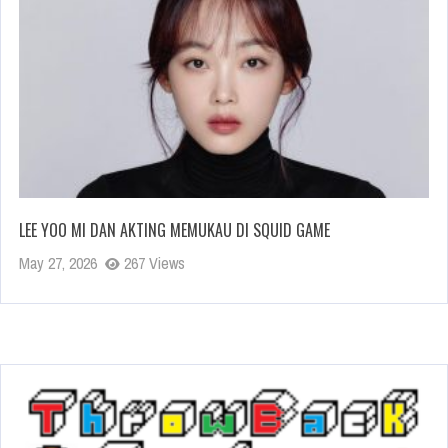
LEE YOO MI DAN AKTING MEMUKAU DI SQUID GAME
May 27, 2026
267 Views