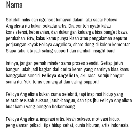
Nama
Setelah nulis dan ngeriset lumayan dalam, aku sadar Felicya
Angelista itu bukan sekadar artis. Dia contoh nyata kalau
konsistensi, keberanian, dan dukungan keluarga bisa banget bawa
perubahan. Btw, kalau kamu punya kisah atau pengalaman seputar
perjuangan kayak Felicya Angelista, share dong di kolom komentar.
Siapa tahu kita jadi saling support dan nambah insight baru!
Intinya, jangan pernah minder sama proses sendiri. Setiap jatuh
bangun, udah jadi bagian dari cerita keren yang nantinya bisa kamu
banggakan sendiri.
Felicya Angelista
, aku rasa, setuju banget
sama itu. Yuk, terus semangat dan saling support!
Felicya Angelista bukan cuma selebriti, tapi inspirasi hidup yang
relatable! Kisah sukses, jatuh-bangun, dan tips jitu Felicya Angelista
buat kamu yang pengen berkembang.
Felicya Angelista, inspirasi artis, kisah sukses, motivasi hidup,
pengalaman pribadi, tips hidup sehat, dunia hiburan, artis Indonesia