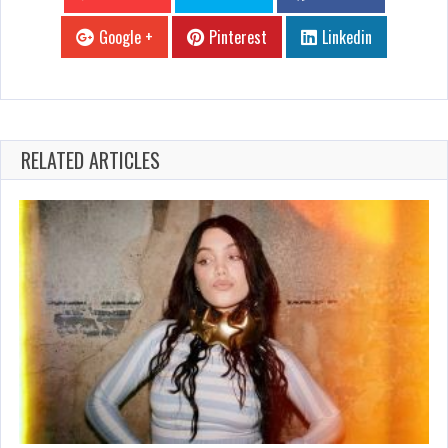
Google +
Pinterest
Linkedin
RELATED ARTICLES