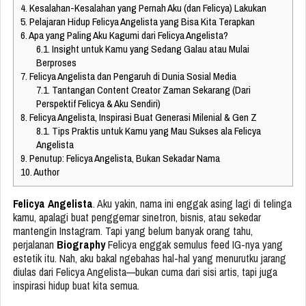
4.
Kesalahan-Kesalahan yang Pernah Aku (dan Felicya) Lakukan
5.
Pelajaran Hidup Felicya Angelista yang Bisa Kita Terapkan
6.
Apa yang Paling Aku Kagumi dari Felicya Angelista?
6.1.
Insight untuk Kamu yang Sedang Galau atau Mulai
Berproses
7.
Felicya Angelista dan Pengaruh di Dunia Sosial Media
7.1.
Tantangan Content Creator Zaman Sekarang (Dari
Perspektif Felicya & Aku Sendiri)
8.
Felicya Angelista, Inspirasi Buat Generasi Milenial & Gen Z
8.1.
Tips Praktis untuk Kamu yang Mau Sukses ala Felicya
Angelista
9.
Penutup: Felicya Angelista, Bukan Sekadar Nama
10.
Author
Felicya Angelista
. Aku yakin, nama ini enggak asing lagi di telinga
kamu, apalagi buat penggemar sinetron, bisnis, atau sekedar
mantengin Instagram. Tapi yang belum banyak orang tahu,
perjalanan
Biography
Felicya enggak semulus feed IG-nya yang
estetik itu. Nah, aku bakal ngebahas hal-hal yang menurutku jarang
diulas dari Felicya Angelista—bukan cuma dari sisi artis, tapi juga
inspirasi hidup buat kita semua.