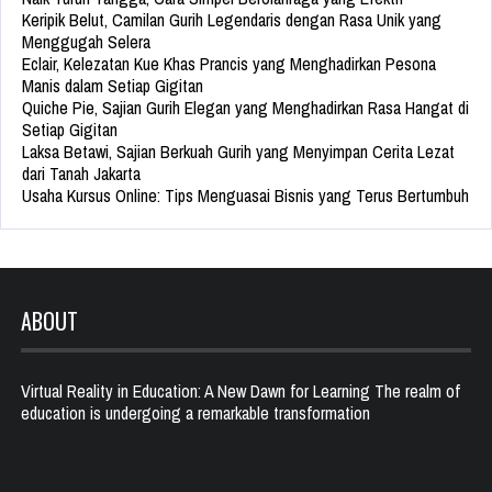
Keripik Belut, Camilan Gurih Legendaris dengan Rasa Unik yang
Menggugah Selera
Eclair, Kelezatan Kue Khas Prancis yang Menghadirkan Pesona
Manis dalam Setiap Gigitan
Quiche Pie, Sajian Gurih Elegan yang Menghadirkan Rasa Hangat di
Setiap Gigitan
Laksa Betawi, Sajian Berkuah Gurih yang Menyimpan Cerita Lezat
dari Tanah Jakarta
Usaha Kursus Online: Tips Menguasai Bisnis yang Terus Bertumbuh
ABOUT
Virtual Reality in Education: A New Dawn for Learning The realm of
education is undergoing a remarkable transformation