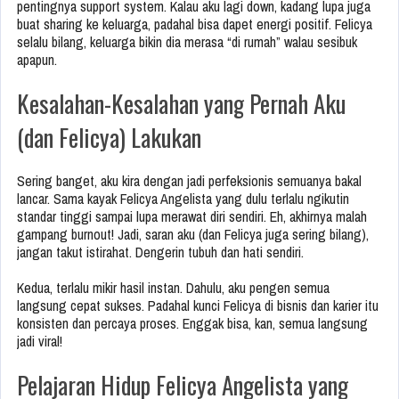
pentingnya support system. Kalau aku lagi down, kadang lupa juga
buat sharing ke keluarga, padahal bisa dapet energi positif. Felicya
selalu bilang, keluarga bikin dia merasa “di rumah” walau sesibuk
apapun.
Kesalahan-Kesalahan yang Pernah Aku
(dan Felicya) Lakukan
Sering banget, aku kira dengan jadi perfeksionis semuanya bakal
lancar. Sama kayak Felicya Angelista yang dulu terlalu ngikutin
standar tinggi sampai lupa merawat diri sendiri. Eh, akhirnya malah
gampang burnout! Jadi, saran aku (dan Felicya juga sering bilang),
jangan takut istirahat. Dengerin tubuh dan hati sendiri.
Kedua, terlalu mikir hasil instan. Dahulu, aku pengen semua
langsung cepat sukses. Padahal kunci Felicya di bisnis dan karier itu
konsisten dan percaya proses. Enggak bisa, kan, semua langsung
jadi viral!
Pelajaran Hidup Felicya Angelista yang