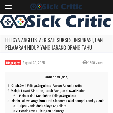
FELICYA ANGELISTA: KISAH SUKSES, INSPIRASI, DAN
PELAJARAN HIDUP YANG JARANG ORANG TAHU
August 30, 2025
1809 Views
Biography
Contents
[
hide
]
1.
Kisah Awal Felicya Angelista: Bukan Sekadar Artis
2.
Melejit Lewat Sinetron, Jatuh Bangun di Awal Karier
2.1.
Belajar dari Kesalahan Felicya Angelista
3.
Bisnis Felicya Angelista: Dari Skincare Lokal sampai Family Goals
3.1.
Tips Bisnis dari Felicya Angelista
3.2.
Pentingnya Dukungan Keluarga