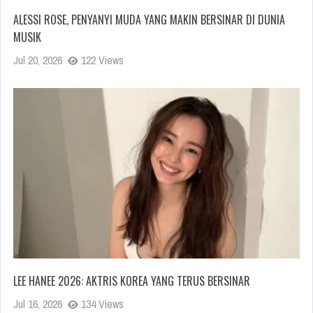
ALESSI ROSE, PENYANYI MUDA YANG MAKIN BERSINAR DI DUNIA
MUSIK
Jul 20, 2026
122 Views
LEE HANEE 2026: AKTRIS KOREA YANG TERUS BERSINAR
Jul 16, 2026
134 Views