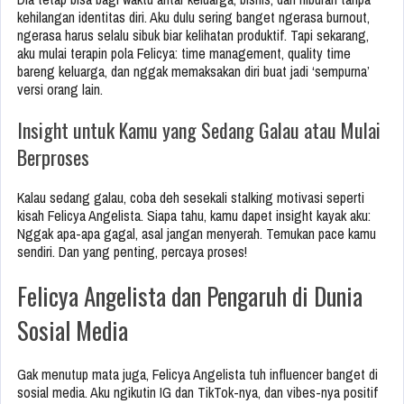
kehilangan identitas diri. Aku dulu sering banget ngerasa burnout,
ngerasa harus selalu sibuk biar kelihatan produktif. Tapi sekarang,
aku mulai terapin pola Felicya: time management, quality time
bareng keluarga, dan nggak memaksakan diri buat jadi ‘sempurna’
versi orang lain.
Insight untuk Kamu yang Sedang Galau atau Mulai
Berproses
Kalau sedang galau, coba deh sesekali stalking motivasi seperti
kisah Felicya Angelista. Siapa tahu, kamu dapet insight kayak aku:
Nggak apa-apa gagal, asal jangan menyerah. Temukan pace kamu
sendiri. Dan yang penting, percaya proses!
Felicya Angelista dan Pengaruh di Dunia
Sosial Media
Gak menutup mata juga, Felicya Angelista tuh influencer banget di
sosial media. Aku ngikutin IG dan TikTok-nya, dan vibes-nya positif