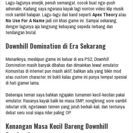
Lagu-lagunya enerjik, penuh semangat, cocok buat nge-push
adrenalin. Kadang saya ngerasa kayak lagi nonton video klip musik
rock sambil balapan. Lagu-lagu dari band seperti
Apex Theory
atau
No Use For A Name
jadi ciri khas game ini. Sampai sekarang,
denger lagunya aja langsung kebayang sepeda terbang dan
tendangan brutal.
Downhill Domination di Era Sekarang
Menariknya, meskipun game ini keluar di era PS2,
Downhill
Domination
masih banyak dibahas dan dimainkan lewat emulator.
Komunitas di internet pun masih aktif, bahkan ada yang bikin mod
atau custom character. Ini bukti kalau game ini punya tempat spesial
di hati gamer lama.
Beberapa teman saya bahkan ngajakin turnamen kecil-kecilan pakai
emulator. Rasanya kayak balik ke masa SMP, nongkrong sore sambil
rebutan stik, ngetawain temen yang jatuh berkali-kali, dan tentunya
debat seru soal siapa rider paling OP.
Kenangan Masa Kecil Bareng Downhill