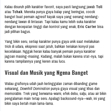
Kalau disuruh pilih karakter favorit, saya pasti langsung jawab
Toli
atau
Tchak
. Mereka punya gaya balap yang beringas, cocok
banget buat pemain agresif kayak saya yang senang nendang-
nendang lawan di lintasan. Tapi kalau kamu lebih suka karakter
dengan kecepatan tinggi dan kontrol yang enak,
Eric Carter
bisa
jadi pilihan bagus.
Yang bikin seru, setiap karakter punya gaya unik saat melakukan
trick di udara, ekspresi saat jatuh, bahkan teriakan konyol pas
kecelakaan. Nggak heran kalau banyak pemain punya karakter
jagoan masing-masing. Kadang, malah bukan karena stat-nya, tapi
karena tampilannya yang keren atau lucu.
Visual dan Musik yang Ngena Banget
Walau grafisnya udah jauh ketinggalan zaman dibanding game
sekarang,
Downhill Domination
punya gaya visual yang khas dan
memorable. Trek yang berwarna-warni, efek debu, salju, atau air bikin
pengalaman main tetap seru. Apalagi backsound-nya—wah, ini yang
bikin saya betah main lama-lama.