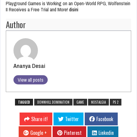
Playground Games is Working on an Open-World RPG, Wolfenstein
II Receives a Free Trial and More!
disini
Author
Ananya Desai
View all posts
TAGGED
DOWNHILL DOMINATION
GAME
NOSTALGIA
PS 2
Share it!
Twitter
Facebook
Google +
Pinterest
Linkedin