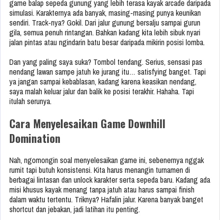
game balap sepeda gunung yang lebih terasa kayak arcade daripada
simulasi. Karakternya ada banyak, masing-masing punya keunikan
sendiri. Track-nya? Gokil. Dari jalur gunung bersalju sampai gurun
gila, semua penuh rintangan. Bahkan kadang kita lebih sibuk nyari
jalan pintas atau ngindarin batu besar daripada mikirin posisi lomba.
Dan yang paling saya suka? Tombol tendang. Serius, sensasi pas
nendang lawan sampe jatuh ke jurang itu… satisfying banget. Tapi
ya jangan sampai kebablasan, kadang karena keasikan nendang,
saya malah keluar jalur dan balik ke posisi terakhir. Hahaha. Tapi
itulah serunya.
Cara Menyelesaikan Game Downhill
Domination
Nah, ngomongin soal menyelesaikan game ini, sebenernya nggak
rumit tapi butuh konsistensi. Kita harus menangin turnamen di
berbagai lintasan dan unlock karakter serta sepeda baru. Kadang ada
misi khusus kayak menang tanpa jatuh atau harus sampai finish
dalam waktu tertentu. Triknya? Hafalin jalur. Karena banyak banget
shortcut dan jebakan, jadi latihan itu penting.