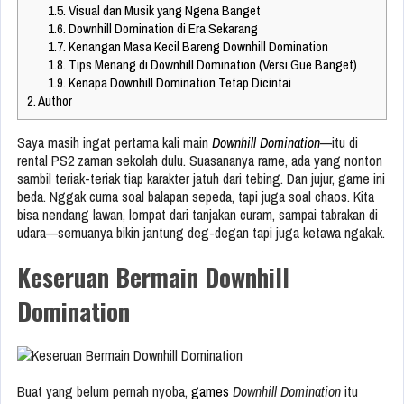
1.5.
Visual dan Musik yang Ngena Banget
1.6.
Downhill Domination di Era Sekarang
1.7.
Kenangan Masa Kecil Bareng Downhill Domination
1.8.
Tips Menang di Downhill Domination (Versi Gue Banget)
1.9.
Kenapa Downhill Domination Tetap Dicintai
2.
Author
Saya masih ingat pertama kali main
Downhill Domination
—itu di
rental PS2 zaman sekolah dulu. Suasananya rame, ada yang nonton
sambil teriak-teriak tiap karakter jatuh dari tebing. Dan jujur, game ini
beda. Nggak cuma soal balapan sepeda, tapi juga soal chaos. Kita
bisa nendang lawan, lompat dari tanjakan curam, sampai tabrakan di
udara—semuanya bikin jantung deg-degan tapi juga ketawa ngakak.
Keseruan Bermain Downhill
Domination
Buat yang belum pernah nyoba,
games
Downhill Domination
itu