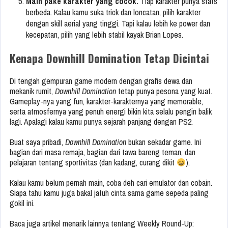
Main pake karakter yang cocok.
Tiap karakter punya stats
berbeda. Kalau kamu suka trick dan loncatan, pilih karakter
dengan skill aerial yang tinggi. Tapi kalau lebih ke power dan
kecepatan, pilih yang lebih stabil kayak Brian Lopes.
Kenapa Downhill Domination Tetap Dicintai
Di tengah gempuran game modern dengan grafis dewa dan
mekanik rumit,
Downhill Domination
tetap punya pesona yang kuat.
Gameplay-nya yang fun, karakter-karakternya yang memorable,
serta atmosfernya yang penuh energi bikin kita selalu pengin balik
lagi. Apalagi kalau kamu punya sejarah panjang dengan PS2.
Buat saya pribadi,
Downhill Domination
bukan sekadar game. Ini
bagian dari masa remaja, bagian dari tawa bareng teman, dan
pelajaran tentang sportivitas (dan kadang, curang dikit
).
Kalau kamu belum pernah main, coba deh cari emulator dan cobain.
Siapa tahu kamu juga bakal jatuh cinta sama game sepeda paling
gokil ini.
Baca juga artikel menarik lainnya tentang Weekly Round-Up: