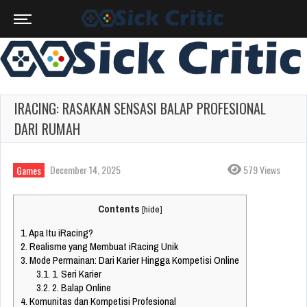
IRACING: RASAKAN SENSASI BALAP PROFESIONAL
DARI RUMAH
December 14, 2025
579 Views
Games
Contents
[
hide
]
1.
Apa Itu iRacing?
2.
Realisme yang Membuat iRacing Unik
3.
Mode Permainan: Dari Karier Hingga Kompetisi Online
3.1.
1. Seri Karier
3.2.
2. Balap Online
4.
Komunitas dan Kompetisi Profesional