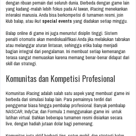
dengan ribuan pemain dari seluruh dunia. Berbeda dengan game lain
yang kadang-malah lebih fokus pada AI lawan, iRacing menekankan
interaksi manusia. Anda bisa berkompetisi di turnamen resmi, join
klub balap, atau ikut
special events
yang diadakan setiap minggu.
Balap online di game ini juga menuntut disiplin tinggi. Sistem
penalti otomatis akan mendiskualifikasi Anda jika melakukan tabrakan
atau melanggar aturan lintasan, sehingga etika balap menjadi
bagian integral dari pengalaman. Ini membuat setiap kemenangan
terasa sangat memuaskan karena memang benar-benar didapat dari
skill dan strategi.
Komunitas dan Kompetisi Profesional
Komunitas iRacing adalah salah satu aspek yang membuat game ini
berbeda dari simulasi balap lain. Para pemainnya terdiri dari
penggemar biasa hingga pembalap profesional. Banyak pembalap
NASCAR, IndyCar, dan Formula 1 menggunakan game ini untuk
latihan virtual. Bahkan beberapa turnamen resmi disiarkan secara
live, dengan hadiah jutaan dolar bagi pemenang.
Komunitas juga aktif berbagi tips, setup mobil, dan strategi balap.