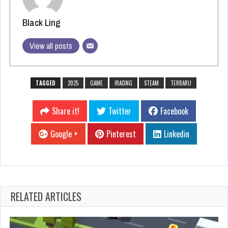
Black Ling
View all posts
TAGGED
2025
GAME
IRACING
STEAM
TERBARU
Share it!
Twitter
Facebook
Google +
Pinterest
Linkedin
RELATED ARTICLES