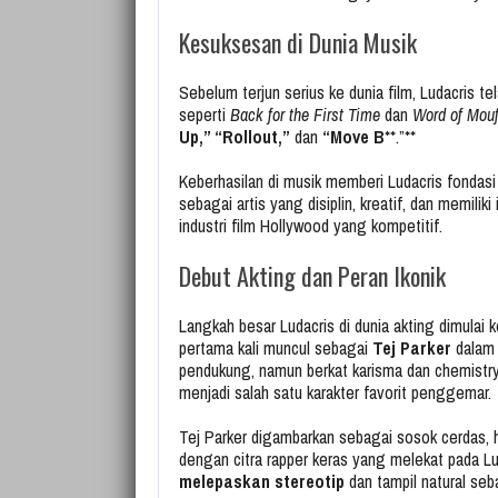
Kesuksesan di Dunia Musik
Sebelum terjun serius ke dunia film, Ludacris t
seperti
Back for the First Time
dan
Word of Mou
Up,” “Rollout,”
dan
“Move B
**.”**
Keberhasilan di musik memberi Ludacris fondasi 
sebagai artis yang disiplin, kreatif, dan memili
industri film Hollywood yang kompetitif.
Debut Akting dan Peran Ikonik
Langkah besar Ludacris di dunia akting dimulai 
pertama kali muncul sebagai
Tej Parker
dala
pendukung, namun berkat karisma dan chemistry
menjadi salah satu karakter favorit penggemar.
Tej Parker digambarkan sebagai sosok cerdas, 
dengan citra rapper keras yang melekat pada Lud
melepaskan stereotip
dan tampil natural seba