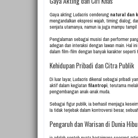
Gaya Akting dan Ciri Khas
Gaya akting Ludacris cenderung
natural dan 
mengandalkan ekspresi wajah, timing dialog, dan
senjata utamanya, namun ia juga mampu tampil s
Pengalaman sebagai musisi dan performer pa
adegan dan interaksi dengan lawan main. Hal 
dalam film-film dengan banyak karakter seperti 
Kehidupan Pribadi dan Citra Publik
Di luar layar, Ludacris dikenal sebagai pribadi y
aktif dalam kegiatan
filantropi
, terutama melal
pengembangan anak-anak muda.
Sebagai figur publik, ia berhasil menjaga keseim
Ia tidak terjebak dalam kontroversi besar, sebuah
Pengaruh dan Warisan di Dunia Hibu
ia adalah contoh nyata bagaimana seorang arti