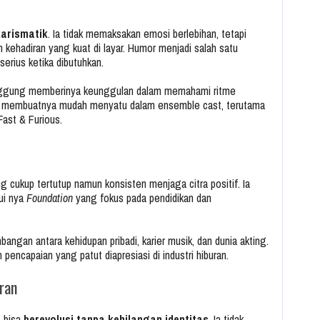
karismatik
. Ia tidak memaksakan emosi berlebihan, tetapi
 kehadiran yang kuat di layar. Humor menjadi salah satu
erius ketika dibutuhkan.
nggung memberinya keunggulan dalam memahami ritme
ini membuatnya mudah menyatu dalam ensemble cast, terutama
Fast & Furious.
ang cukup tertutup namun konsisten menjaga citra positif. Ia
ui nya
Foundation
yang fokus pada pendidikan dan
bangan antara kehidupan pribadi, karier musik, dan dunia akting.
 pencapaian yang patut diapresiasi di industri hiburan.
ran
s bisa
berevolusi tanpa kehilangan identitas
. Ia tidak