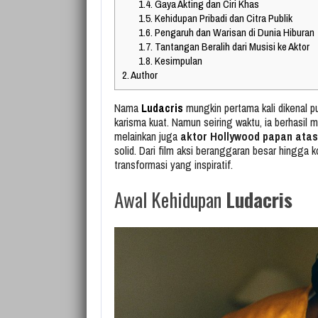
1.4.
Gaya Akting dan Ciri Khas
1.5.
Kehidupan Pribadi dan Citra Publik
1.6.
Pengaruh dan Warisan di Dunia Hiburan
1.7.
Tantangan Beralih dari Musisi ke Aktor
1.8.
Kesimpulan
2.
Author
Nama
Ludacris
mungkin pertama kali dikenal pu
karisma kuat. Namun seiring waktu, ia berhasil
melainkan juga
aktor Hollywood papan atas
solid. Dari film aksi beranggaran besar hingga k
transformasi yang inspiratif.
Awal Kehidupan
Ludacris