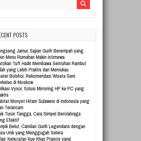
arch for:
ECENT POSTS
ngseng Jamur, Sajian Gurih Berempah yang
kin Menu Rumahan Makin Istimewa
tokan Tuft Hadir Membawa Sentuhan Rambut
dah yang Lebih Praktis dan Memukau
ater Bolshoi, Rekomendasi Wisata Seni
rkelas di Moskow
likasi Vysor, Solusi Mirroring HP ke PC yang
aktis
bitat Monyet Hitam Sulawesi di Indonesia yang
an Terancam
ik Turun Tangga, Cara Simpel Berolahraga
ng Efektif
ripik Belut, Camilan Gurih Legendaris dengan
sa Unik yang Menggugah Selera
lair, Kelezatan Kue Khas Prancis yang