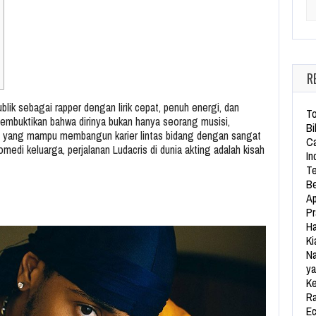
Se
R
blik sebagai rapper dengan lirik cepat, penuh energi, dan
To
 membuktikan bahwa dirinya bukan hanya seorang musisi,
Bi
yang mampu membangun karier lintas bidang dengan sangat
Ca
omedi keluarga, perjalanan Ludacris di dunia akting adalah kisah
In
Te
Be
Ap
Pr
Ha
Ki
Na
ya
Ke
Ra
Ec