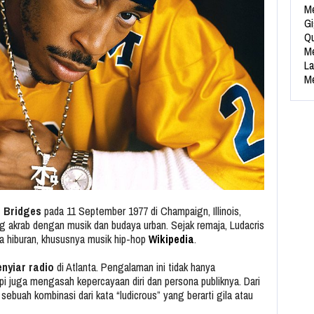
Me
Gi
Qu
Me
La
Me
n Bridges
pada 11 September 1977 di Champaign, Illinois,
ng akrab dengan musik dan budaya urban. Sejak remaja, Ludacris
a hiburan, khususnya musik hip-hop
Wikipedia
.
enyiar radio
di Atlanta. Pengalaman ini tidak hanya
 juga mengasah kepercayaan diri dan persona publiknya. Dari
sebuah kombinasi dari kata “ludicrous” yang berarti gila atau