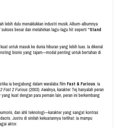
elah lebih dulu menaklukkan industri musik. Album-albumnya
f
sukses besar dan melahirkan lagu-lagu hit seperti
“Stand
kuat untuk masuk ke dunia hiburan yang lebih luas. Ia dikenal
ki insting bisnis yang tajam—modal penting untuk bertahan di
ketika ia bergabung dalam waralaba film
Fast & Furious
. Ia
m
2 Fast 2 Furious
(2003). Awalnya, karakter Tej hanyalah peran
 yang kuat dengan para pemain lain, peran ini berkembang
humoris, dan ahli teknologi—karakter yang sangat kontras
acris. Justru di sinilah kekuatannya terlihat: ia mampu
gai aktor.