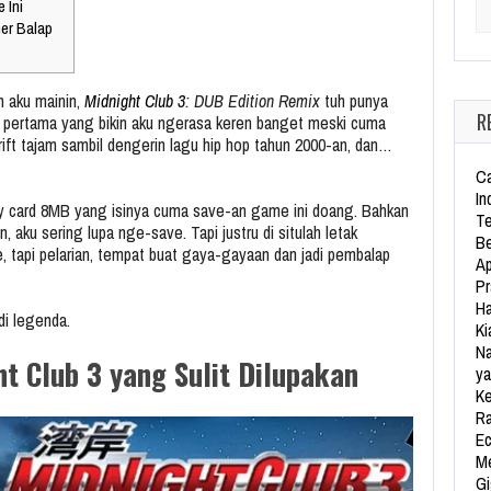
 Ini
Se
er Balap
h aku mainin,
Midnight Club 3
: DUB Edition Remix
tuh punya
R
e pertama yang bikin aku ngerasa keren banget meski cuma
rift tajam sambil dengerin lagu hip hop tahun 2000-an, dan…
Ca
In
y card 8MB yang isinya cuma save-an game ini doang. Bahkan
Te
 aku sering lupa nge-save. Tapi justru di situlah letak
Be
, tapi pelarian, tempat buat gaya-gayaan dan jadi pembalap
Ap
Pr
Ha
di legenda.
Ki
Na
t Club 3 yang Sulit Dilupakan
ya
Ke
Ra
Ec
Me
Gi