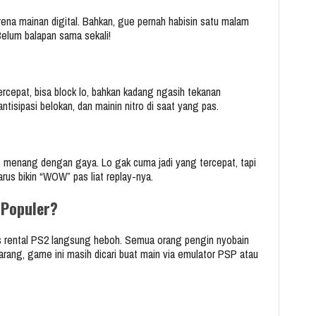
rena mainan digital. Bahkan, gue pernah habisin satu malam
Belum balapan sama sekali!
ercepat, bisa block lo, bahkan kadang ngasih tekanan
, antisipasi belokan, dan mainin nitro di saat yang pas.
 menang dengan gaya. Lo gak cuma jadi yang tercepat, tapi
Harus bikin “WOW” pas liat replay-nya.
 Populer?
tas rental PS2 langsung heboh. Semua orang pengin nyobain
ang, game ini masih dicari buat main via emulator PSP atau