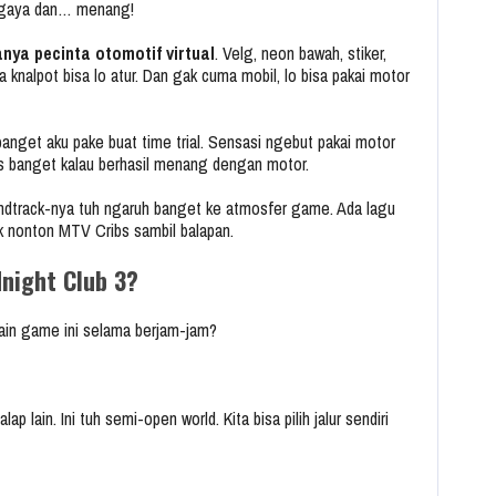
n gaya dan… menang!
anya pecinta otomotif virtual
. Velg, neon bawah, stiker,
ra knalpot bisa lo atur. Dan gak cuma mobil, lo bisa pakai motor
anget aku pake buat time trial. Sensasi ngebut pakai motor
uas banget kalau berhasil menang dengan motor.
oundtrack-nya tuh ngaruh banget ke atmosfer game. Ada lagu
yak nonton MTV Cribs sambil balapan.
dnight Club 3?
main game ini selama berjam-jam?
p lain. Ini tuh semi-open world. Kita bisa pilih jalur sendiri