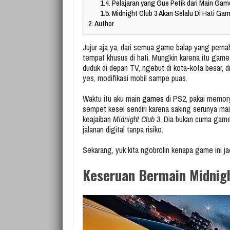
1.4.
Pelajaran yang Gue Petik dari Main Game
1.5.
Midnight Club 3 Akan Selalu Di Hati Gam
2.
Author
Jujur aja ya, dari semua game balap yang perna
tempat khusus di hati. Mungkin karena itu gam
duduk di depan TV, ngebut di kota-kota besar, d
yes, modifikasi mobil sampe puas.
Waktu itu aku main
games
di PS2, pakai memor
sempet kesel sendiri karena saking serunya main,
keajaiban
Midnight Club 3
. Dia bukan cuma game
jalanan digital tanpa risiko.
Sekarang, yuk kita ngobrolin kenapa game ini ja
Keseruan Bermain Midnigh