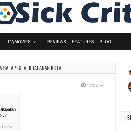
TV/MOVIES
REVIEWS
FEATURES
BLOG
A BALAP GILA DI JALANAN KOTA
1333 Views
 Dilupakan
b 3?
S
in Lama