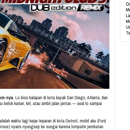
Qu
Me
La
Me
Us
Te
om-nya
. Lo bisa balapan di kota kayak San Diego, Atlanta, dan
au belok kanan, kiri, atau ambil jalan pintas — asal lo sampai
alah waktu lagi kejar-kejaran di kota Detroit, mobil aku (Ford
rious
) nyaris nyungsep ke sungai karena lompatin jembatan