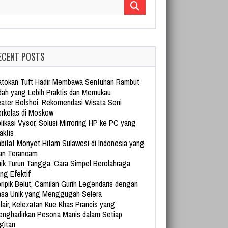
arch for:
ECENT POSTS
tokan Tuft Hadir Membawa Sentuhan Rambut
dah yang Lebih Praktis dan Memukau
ater Bolshoi, Rekomendasi Wisata Seni
rkelas di Moskow
likasi Vysor, Solusi Mirroring HP ke PC yang
aktis
bitat Monyet Hitam Sulawesi di Indonesia yang
an Terancam
ik Turun Tangga, Cara Simpel Berolahraga
ng Efektif
ripik Belut, Camilan Gurih Legendaris dengan
sa Unik yang Menggugah Selera
lair, Kelezatan Kue Khas Prancis yang
nghadirkan Pesona Manis dalam Setiap
gitan