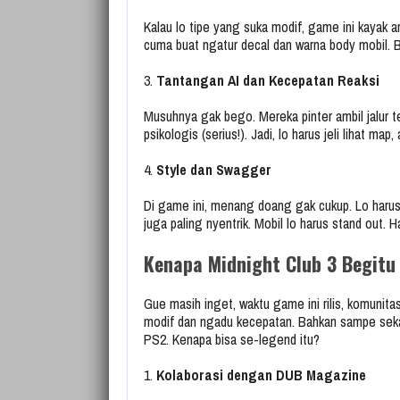
Kalau lo tipe yang suka modif, game ini kayak a
cuma buat ngatur decal dan warna body mobil. 
3.
Tantangan AI dan Kecepatan Reaksi
Musuhnya gak bego. Mereka pinter ambil jalur t
psikologis (serius!). Jadi, lo harus jeli lihat map
4.
Style dan Swagger
Di game ini, menang doang gak cukup. Lo harus
juga paling nyentrik. Mobil lo harus stand out. 
Kenapa Midnight Club 3 Begitu
Gue masih inget, waktu game ini rilis, komuni
modif dan ngadu kecepatan. Bahkan sampe sekar
PS2. Kenapa bisa se-legend itu?
1.
Kolaborasi dengan DUB Magazine