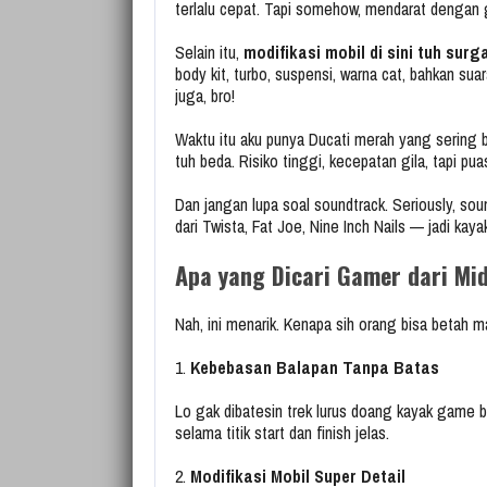
terlalu cepat. Tapi somehow, mendarat denga
Selain itu,
modifikasi mobil di sini tuh surg
body kit, turbo, suspensi, warna cat, bahkan sua
juga, bro!
Waktu itu aku punya Ducati merah yang sering b
tuh beda. Risiko tinggi, kecepatan gila, tapi p
Dan jangan lupa soal soundtrack. Seriously, s
dari Twista, Fat Joe, Nine Inch Nails — jadi ka
Apa yang Dicari Gamer dari Mi
Nah, ini menarik. Kenapa sih orang bisa betah 
1.
Kebebasan Balapan Tanpa Batas
Lo gak dibatesin trek lurus doang kayak game bala
selama titik start dan finish jelas.
2.
Modifikasi Mobil Super Detail