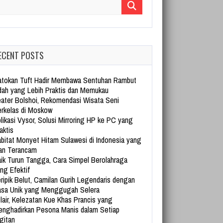
arch for:
ECENT POSTS
tokan Tuft Hadir Membawa Sentuhan Rambut
dah yang Lebih Praktis dan Memukau
ater Bolshoi, Rekomendasi Wisata Seni
rkelas di Moskow
likasi Vysor, Solusi Mirroring HP ke PC yang
aktis
bitat Monyet Hitam Sulawesi di Indonesia yang
an Terancam
ik Turun Tangga, Cara Simpel Berolahraga
ng Efektif
ripik Belut, Camilan Gurih Legendaris dengan
sa Unik yang Menggugah Selera
lair, Kelezatan Kue Khas Prancis yang
nghadirkan Pesona Manis dalam Setiap
gitan