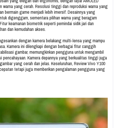
desain yang elegan dan ergonomis, dengan layar AMOLED
n warna yang cerah. Resolusi tinggi dan reproduksi warna yang
n bermain game menjadi lebih imersif. Desainnya yang
ntuk digenggam, sementara pilihan warna yang beragam
tur keamanan biometrik seperti pemindai sidik jari dan
han dan kemudahan akses.
mengesankan dengan kamera belakang multi-lensa yang mampu
asa. Kamera ini dilengkapi dengan berbagai fitur canggih
stabilisasi gambar, memungkinkan pengguna untuk mengambil
si pencahayaan. Kamera depannya yang berkualitas tinggi juga
 gambar yang cerah dan jelas. Keseluruhan, Review Vivo Y100
cepatan tetapi juga memberikan pengalaman pengguna yang