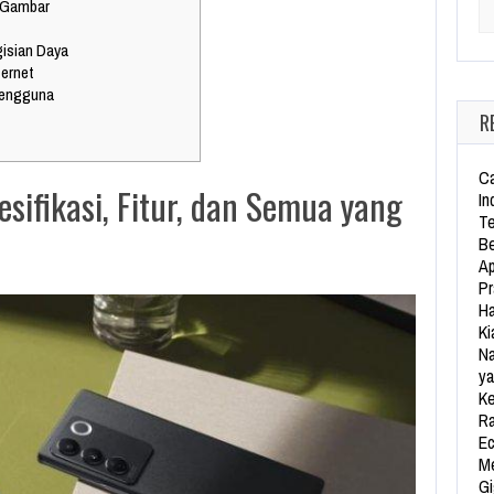
 Gambar
Se
isian Daya
ternet
Pengguna
R
Ca
sifikasi, Fitur, dan Semua yang
In
Te
Be
Ap
Pr
Ha
Ki
Na
ya
Ke
Ra
Ec
Me
Gi