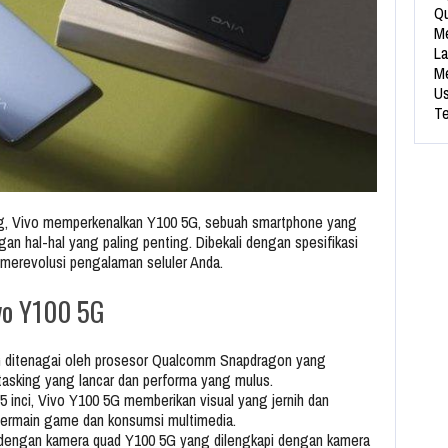
Qu
Me
La
Me
Us
Te
ng, Vivo memperkenalkan Y100 5G, sebuah smartphone yang
n hal-hal yang paling penting. Dibekali dengan spesifikasi
 merevolusi pengalaman seluler Anda.
vo Y100 5G
 ditenagai oleh prosesor Qualcomm Snapdragon yang
itasking yang lancar dan performa yang mulus.
6,5 inci, Vivo Y100 5G memberikan visual yang jernih dan
 bermain game dan konsumsi multimedia.
dengan kamera quad Y100 5G yang dilengkapi dengan kamera