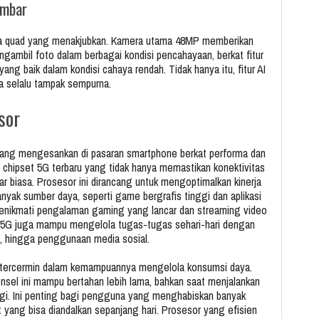
ambar
ra quad yang menakjubkan. Kamera utama 48MP memberikan
ngambil foto dalam berbagai kondisi pencahayaan, berkat fitur
ng baik dalam kondisi cahaya rendah. Tidak hanya itu, fitur AI
da selalu tampak sempurna.
sor
yang mengesankan di pasaran smartphone berkat performa dan
h chipset 5G terbaru yang tidak hanya memastikan konektivitas
uar biasa. Prosesor ini dirancang untuk mengoptimalkan kinerja
yak sumber daya, seperti game bergrafis tinggi dan aplikasi
menikmati pengalaman gaming yang lancar dan streaming video
00 5G juga mampu mengelola tugas-tugas sehari-hari dengan
l, hingga penggunaan media sosial.
 tercermin dalam kemampuannya mengelola konsumsi daya.
sel ini mampu bertahan lebih lama, bahkan saat menjalankan
rgi. Ini penting bagi pengguna yang menghabiskan banyak
yang bisa diandalkan sepanjang hari. Prosesor yang efisien