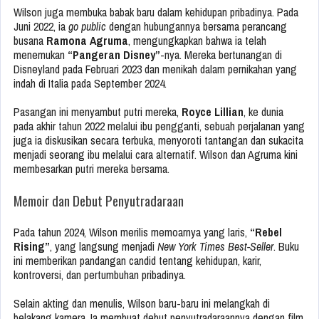
Wilson juga membuka babak baru dalam kehidupan pribadinya. Pada
Juni 2022, ia
go public
dengan hubungannya bersama perancang
busana
Ramona Agruma
, mengungkapkan bahwa ia telah
menemukan
“Pangeran Disney”
-nya. Mereka bertunangan di
Disneyland pada Februari 2023 dan menikah dalam pernikahan yang
indah di Italia pada September 2024.
Pasangan ini menyambut putri mereka,
Royce Lillian
, ke dunia
pada akhir tahun 2022 melalui ibu pengganti, sebuah perjalanan yang
juga ia diskusikan secara terbuka, menyoroti tantangan dan sukacita
menjadi seorang ibu melalui cara alternatif. Wilson dan Agruma kini
membesarkan putri mereka bersama.
Memoir dan Debut Penyutradaraan
Pada tahun 2024, Wilson merilis memoarnya yang laris,
“Rebel
Rising”
, yang langsung menjadi
New York Times Best-Seller
. Buku
ini memberikan pandangan candid tentang kehidupan, karir,
kontroversi, dan pertumbuhan pribadinya.
Selain akting dan menulis, Wilson baru-baru ini melangkah di
belakang kamera. Ia membuat debut penyutradaraannya dengan film