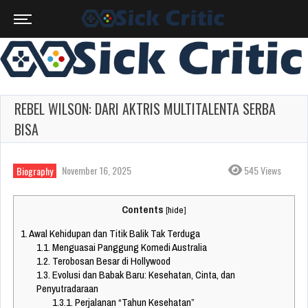
REBEL WILSON: DARI AKTRIS MULTITALENTA SERBA
BISA
November 16, 2025
545 Views
Biography
Contents
[
hide
]
1.
Awal Kehidupan dan Titik Balik Tak Terduga
1.1.
Menguasai Panggung Komedi Australia
1.2.
Terobosan Besar di Hollywood
1.3.
Evolusi dan Babak Baru: Kesehatan, Cinta, dan
Penyutradaraan
1.3.1.
Perjalanan “Tahun Kesehatan”