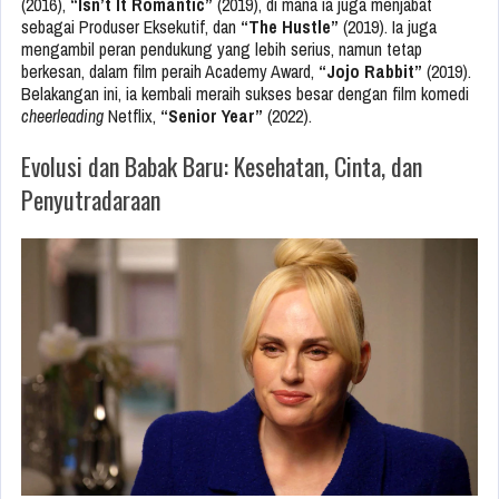
(2016),
“Isn’t It Romantic”
(2019), di mana ia juga menjabat
sebagai Produser Eksekutif, dan
“The Hustle”
(2019). Ia juga
mengambil peran pendukung yang lebih serius, namun tetap
berkesan, dalam film peraih Academy Award,
“Jojo Rabbit”
(2019).
Belakangan ini, ia kembali meraih sukses besar dengan film komedi
cheerleading
Netflix,
“Senior Year”
(2022).
Evolusi dan Babak Baru: Kesehatan, Cinta, dan
Penyutradaraan