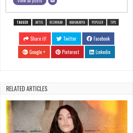
View all posts
TAGGED
ARTIS
KEUNIKAN
MAHAKARYA
POPULER
TIPS
Share it!
Twitter
Facebook
Google +
Pinterest
Linkedin
RELATED ARTICLES