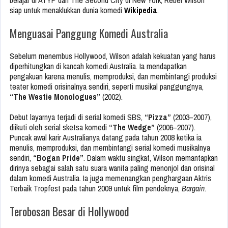
belajar di ATYP dan The Second City di New York, Rebel Wilson
siap untuk menaklukkan dunia komedi
Wikipedia
.
Menguasai Panggung Komedi Australia
Sebelum menembus Hollywood, Wilson adalah kekuatan yang harus
diperhitungkan di kancah komedi Australia. Ia mendapatkan
pengakuan karena menulis, memproduksi, dan membintangi produksi
teater komedi orisinalnya sendiri, seperti musikal panggungnya,
“The Westie Monologues”
(2002).
Debut layarnya terjadi di serial komedi SBS,
“Pizza”
(2003–2007),
diikuti oleh serial sketsa komedi
“The Wedge”
(2006–2007).
Puncak awal karir Australianya datang pada tahun 2008 ketika ia
menulis, memproduksi, dan membintangi serial komedi musikalnya
sendiri,
“Bogan Pride”
. Dalam waktu singkat, Wilson memantapkan
dirinya sebagai salah satu suara wanita paling menonjol dan orisinal
dalam komedi Australia. Ia juga memenangkan penghargaan Aktris
Terbaik Tropfest pada tahun 2009 untuk film pendeknya,
Bargain
.
Terobosan Besar di Hollywood