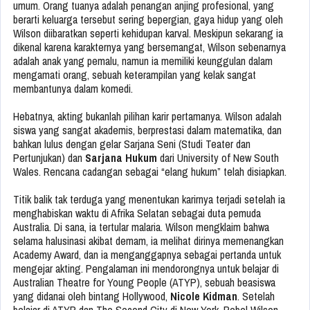
umum. Orang tuanya adalah penangan anjing profesional, yang
berarti keluarga tersebut sering bepergian, gaya hidup yang oleh
Wilson diibaratkan seperti kehidupan karval. Meskipun sekarang ia
dikenal karena karakternya yang bersemangat, Wilson sebenarnya
adalah anak yang pemalu, namun ia memiliki keunggulan dalam
mengamati orang, sebuah keterampilan yang kelak sangat
membantunya dalam komedi.
Hebatnya, akting bukanlah pilihan karir pertamanya. Wilson adalah
siswa yang sangat akademis, berprestasi dalam matematika, dan
bahkan lulus dengan gelar Sarjana Seni (Studi Teater dan
Pertunjukan) dan
Sarjana Hukum
dari University of New South
Wales. Rencana cadangan sebagai “elang hukum” telah disiapkan.
Titik balik tak terduga yang menentukan karirnya terjadi setelah ia
menghabiskan waktu di Afrika Selatan sebagai duta pemuda
Australia. Di sana, ia tertular malaria. Wilson mengklaim bahwa
selama halusinasi akibat demam, ia melihat dirinya memenangkan
Academy Award, dan ia menganggapnya sebagai pertanda untuk
mengejar akting. Pengalaman ini mendorongnya untuk belajar di
Australian Theatre for Young People (ATYP), sebuah beasiswa
yang didanai oleh bintang Hollywood,
Nicole Kidman
. Setelah