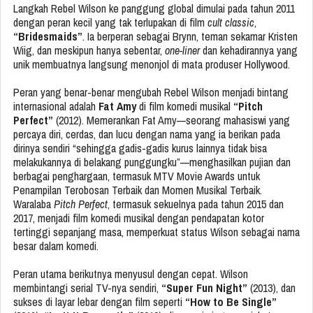
Langkah Rebel Wilson ke panggung global dimulai pada tahun 2011
dengan peran kecil yang tak terlupakan di film
cult classic
,
“Bridesmaids”
. Ia berperan sebagai Brynn, teman sekamar Kristen
Wiig, dan meskipun hanya sebentar,
one-liner
dan kehadirannya yang
unik membuatnya langsung menonjol di mata produser Hollywood.
Peran yang benar-benar mengubah Rebel Wilson menjadi bintang
internasional adalah
Fat Amy
di film komedi musikal
“Pitch
Perfect”
(2012). Memerankan Fat Amy—seorang mahasiswi yang
percaya diri, cerdas, dan lucu dengan nama yang ia berikan pada
dirinya sendiri “sehingga gadis-gadis kurus lainnya tidak bisa
melakukannya di belakang punggungku”—menghasilkan pujian dan
berbagai penghargaan, termasuk MTV Movie Awards untuk
Penampilan Terobosan Terbaik dan Momen Musikal Terbaik.
Waralaba
Pitch Perfect
, termasuk sekuelnya pada tahun 2015 dan
2017, menjadi film komedi musikal dengan pendapatan kotor
tertinggi sepanjang masa, memperkuat status Wilson sebagai nama
besar dalam komedi.
Peran utama berikutnya menyusul dengan cepat. Wilson
membintangi serial TV-nya sendiri,
“Super Fun Night”
(2013), dan
sukses di layar lebar dengan film seperti
“How to Be Single”