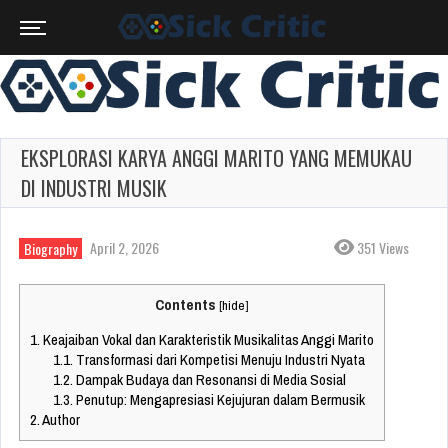
EKSPLORASI KARYA ANGGI MARITO YANG MEMUKAU
DI INDUSTRI MUSIK
April 2, 2026
351 Views
Biography
Contents
[
hide
]
1.
Keajaiban Vokal dan Karakteristik Musikalitas Anggi Marito
1.1.
Transformasi dari Kompetisi Menuju Industri Nyata
1.2.
Dampak Budaya dan Resonansi di Media Sosial
1.3.
Penutup: Mengapresiasi Kejujuran dalam Bermusik
2.
Author