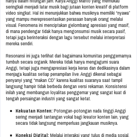
hanya dalam hitungan jam. Karya Anggi Marito yang memukau
seringkali menjadi latar musik bagi jutaan konten kreatif di platform
video singkat. Hal ini menunjukkan bahwa musiknya memiliki “nyawa”
yang mampu merepresentasikan perasaan banyak orang melalui
visual. Fenomena ini menciptakan gelombang apresiasi yang masif,
di mana pendengar tidak hanya mengonsumsi musik secara pasif,
tetapi juga berinteraksi dengan lagu tersebut melalui interpretasi
mereka sendiri.
Resonansi ini juga terlihat dari bagaimana komunitas penggemarnya
tumbuh secara organik. Mereka tidak hanya mengagumi suara
Anggi, tetapi juga mengapresiasi kerja keras dan dedikasinya dalam
menjaga kualitas setiap penampilan
live
. Anggi dikenal sebagai
penyanyi yang “makan CD” karena kualitas suaranya saat tampil
langsung hampir tidak berbeda dengan versi rekaman. Konsistensi
inilah yang membangun loyalitas penggemar yang sangat kuat di
tengah persaingan industri yang sangat ketat.
Kekuatan Konten:
Potongan-potongan nada tinggi Anggi
sering menjadi tantangan vokal bagi kreator konten lain, yang
secara tidak langsung memperluas jangkauan musiknya.
Koneksi Digital:
Melalui interaksi yang tulus di media sosial,