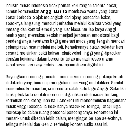
Industri musik Indonesia tidak pernah kekurangan talenta besar,
namun kemunculan
Anggi Marito
membawa warna yang benar-
benar berbeda. Sejak melangkah dari ajang pencarian bakat,
sosoknya langsung mencuri perhatian melalui kualitas vokal yang
matang dan kontrol emosi yang luar biasa. Setiap karya Anggi
Marito yang memukau seolah menjadi jembatan emosional bagi
pendengarnya, terutama bagi generasi muda yang tengah mencari
pelampiasan rasa melalui melodi. Kehadirannya bukan sekadar tren
sesaat, melainkan bukti bahwa teknik vokal tinggi yang dipadukan
dengan kejujuran dalam bercerita tetap menjadi resep utama
kesuksesan seorang solois perempuan di era digital ini.
Bayangkan seorang pemuda bernama Andi, seorang pekerja kreatif
di Jakarta yang baru saja mengalami hari yang melelahkan. Sambil
menembus kemacetan, ia memutar salah satu lagu Anggi. Seketika,
hiruk-pikuk kota seolah meredup, digantikan oleh narasi tentang
kerinduan dan keteguhan hati. Anekdot ini mencerminkan bagaimana
musik Anggi bekerja; ia tidak hanya masuk ke telinga, tetapi juga
meresap ke dalam ruang personal pendengarnya. Fenomena ini
menarik untuk dibedah lebih dalam, mengingat betapa selektifnya
telinga milenial dan Gen Z terhadap konten audio saat ini.